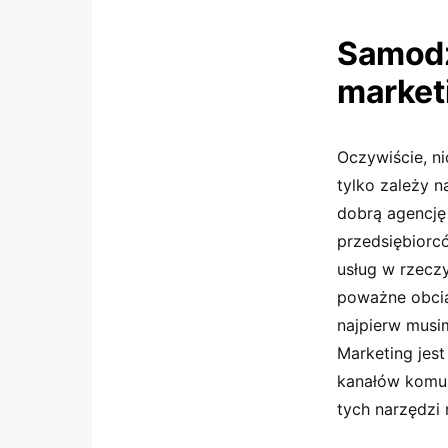
Samodz
market
Oczywiście, ni
tylko zależy n
dobrą agencję 
przedsiębiorcó
usług w rzeczy
poważne obcią
najpierw musim
Marketing jes
kanałów komun
tych narzędzi