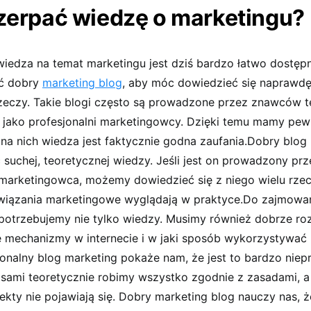
zerpać wiedzę o marketingu?
wiedza na temat marketingu jest dziś bardzo łatwo dostęp
źć dobry
marketing blog
, aby móc dowiedzieć się naprawdę
zeczy. Takie blogi często są prowadzone przez znawców t
ą jako profesjonalni marketingowcy. Dzięki temu mamy pew
na nich wiedza jest faktycznie godna zaufania.Dobry blog
ć suchej, teoretycznej wiedzy. Jeśli jest on prowadzony prz
rketingowca, możemy dowiedzieć się z niego wielu rzecz
wiązania marketingowe wyglądają w praktyce.Do zajmowan
potrzebujemy nie tylko wiedzy. Musimy również dobrze roz
e mechanizmy w internecie i w jaki sposób wykorzystywać
jonalny blog marketing pokaże nam, że jest to bardzo nie
asami teoretycznie robimy wszystko zgodnie z zasadami, a
kty nie pojawiają się. Dobry marketing blog nauczy nas, ż