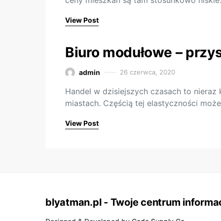
ceny mieszkań są tam stosunkowo niskie. 
View Post
Biuro modułowe – przy
admin
26 czerwca, 2020
Handel w dzisiejszych czasach to niera
miastach. Częścią tej elastyczności mo
View Post
blyatman.pl - Twoje centrum informac