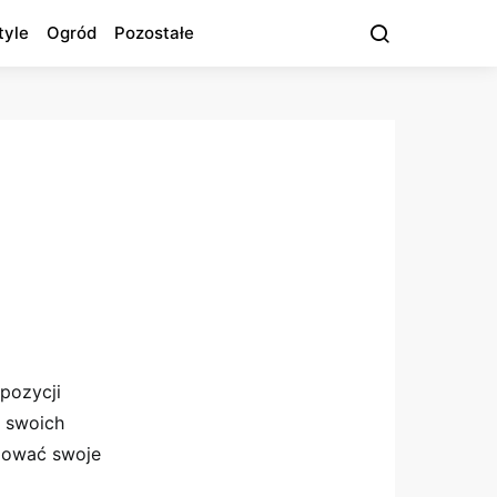
tyle
Ogród
Pozostałe
spozycji
 swoich
amować swoje