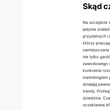
Skąd c
Na szczęście 
jedynie znale
przydatnych r
którzy pracuj
zamieszczana 
nie tylko garś
zawodowego ma
konkretne roz
marketingiem 
działają pewn
trendy. Profes
dziedzina. Cz
oczekiwane efe