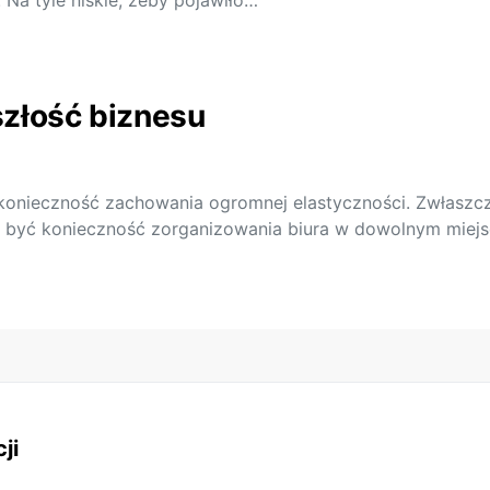
Na tyle niskie, żeby pojawiło…
szłość biznesu
z konieczność zachowania ogromnej elastyczności. Zwłasz
że być konieczność zorganizowania biura w dowolnym miej
ji