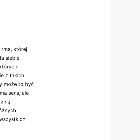
irma, której
a siebie
ektórych
e z takich
my może to być
ma sens, ale
ziną.
różnych
 wszystkich