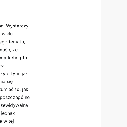
na. Wystarczy
 wielu
ego tematu,
ność, że
 marketing to
ez
y o tym, jak
ia się
umieć to, jak
 poszczególne
przewidywalna
 jednak
e w tej