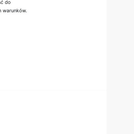
ść do
h warunków.