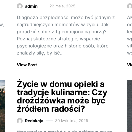
admin
22 maja, 2025
Diagnoza bezpłodności może być jednym z
AM
w,
najtrudniejszych momentów w życiu. Jak
od
poradzić sobie z tą emocjonalną burzą?
le
Poznaj skuteczne strategie, wsparcie
wp
psychologiczne oraz historie osób, które
vi
znalazły siłę, by iść…
ws
View Post
Vi
Życie w domu opieki a
tradycje kulinarne: Czy
drożdżówka może być
źródłem radości?
Redakcja
30 kwietnia, 2025