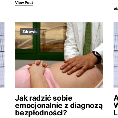
View Post
Vi
Zdrowie
Jak radzić sobie
A
emocjonalnie z diagnozą
W
bezpłodności?
L