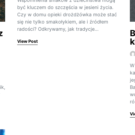
Wspomnienia smaków z dzieciństwa mogą
być kluczem do szczęścia w jesieni życia.
Czy w domu opieki drożdżówka może stać
się nie tylko smakołykiem, ale i źródłem
radości? Odkrywamy, jak tradycje…
z
B
k
View Post
z
W 
ka
je
ik,
Ba
w
wc
ró
Vi