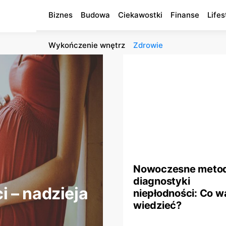
Biznes
Budowa
Ciekawostki
Finanse
Lifes
Wykończenie wnętrz
Zdrowie
Nowoczesne meto
diagnostyki
 – nadzieja
niepłodności: Co w
wiedzieć?