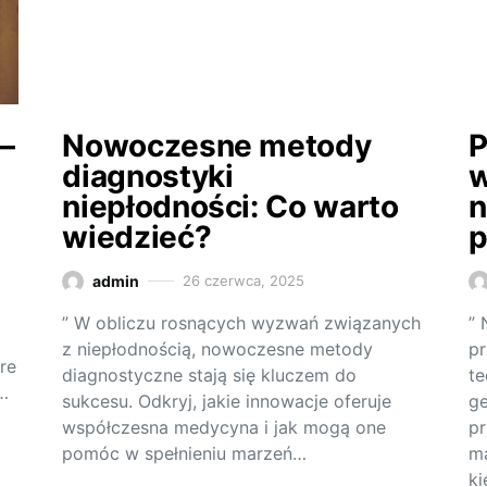
–
Nowoczesne metody
P
diagnostyki
w
niepłodności: Co warto
n
wiedzieć?
p
admin
26 czerwca, 2025
” W obliczu rosnących wyzwań związanych
” 
z niepłodnością, nowoczesne metody
pr
re
diagnostyczne stają się kluczem do
te
…
sukcesu. Odkryj, jakie innowacje oferuje
ge
współczesna medycyna i jak mogą one
pr
pomóc w spełnieniu marzeń…
ma
ki