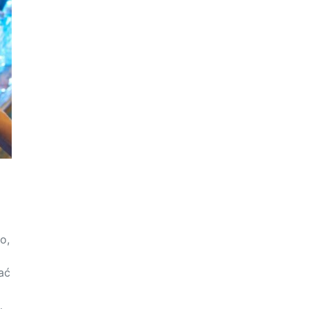
o,
ać
…