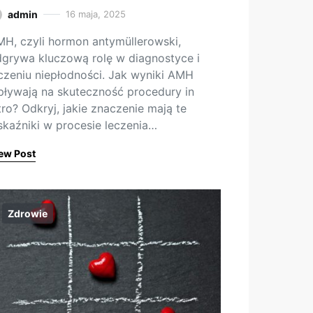
admin
16 maja, 2025
H, czyli hormon antymüllerowski,
grywa kluczową rolę w diagnostyce i
czeniu niepłodności. Jak wyniki AMH
ływają na skuteczność procedury in
tro? Odkryj, jakie znaczenie mają te
kaźniki w procesie leczenia…
ew Post
Zdrowie