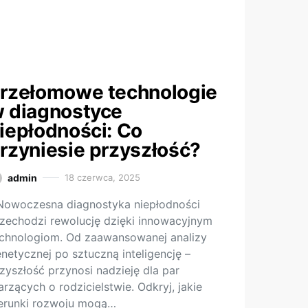
rzełomowe technologie
 diagnostyce
iepłodności: Co
rzyniesie przyszłość?
admin
18 czerwca, 2025
Nowoczesna diagnostyka niepłodności
zechodzi rewolucję dzięki innowacyjnym
chnologiom. Od zaawansowanej analizy
netycznej po sztuczną inteligencję –
zyszłość przynosi nadzieję dla par
rzących o rodzicielstwie. Odkryj, jakie
erunki rozwoju mogą…