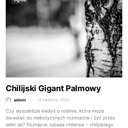
Chilijski Gigant Palmowy
admin
12 kwietnia, 2024
Czy słyszeliście kiedyś o roślinie, która może
dorastać do niebotycznych rozmiarów i żyć przez
setki lat? Poznajcie Jubaea chilensis – chilijskiego