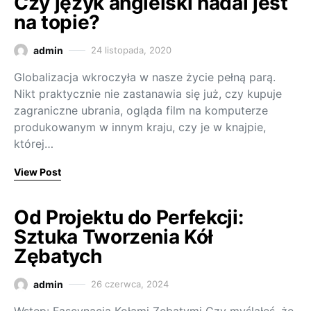
Czy język angielski nadal jest
na topie?
admin
24 listopada, 2020
Globalizacja wkroczyła w nasze życie pełną parą.
Nikt praktycznie nie zastanawia się już, czy kupuje
zagraniczne ubrania, ogląda film na komputerze
produkowanym w innym kraju, czy je w knajpie,
której…
View Post
Od Projektu do Perfekcji:
Sztuka Tworzenia Kół
Zębatych
admin
26 czerwca, 2024