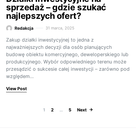
sprzedaż – gdzie szukać
najlepszych ofert?
Redakcja
31 marca, 2025
Zakup działki inwestycyjnej to jedna z
najważniejszych decyzji dla osób planujących
budowę obiektu komercyjnego, deweloperskiego lub
produkcyjnego. Wybór odpowiedniego terenu może
przesądzić o sukcesie całej inwestycji – zarówno pod
względem…
View Post
Stronicowani
1
2
…
5
Next