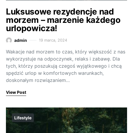
Luksusowe rezydencje nad
morzem – marzenie każdego
urlopowicza!
admin
19 marca, 2024
Wakacje nad morzem to czas, który większość z nas
wykorzystuje na odpoczynek, relaks i zabawę. Dla
tych, którzy poszukują czegoś wyjątkowego i chcą
spędzić urlop w komfortowych warunkach,
doskonałym rozwiązaniem…
View Post
Lifestyle