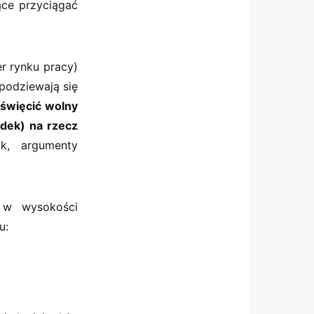
ące przyciągać
er rynku pracy)
podziewają się
oświęcić wolny
ódek) na rzecz
k, argumenty
 w wysokości
u: