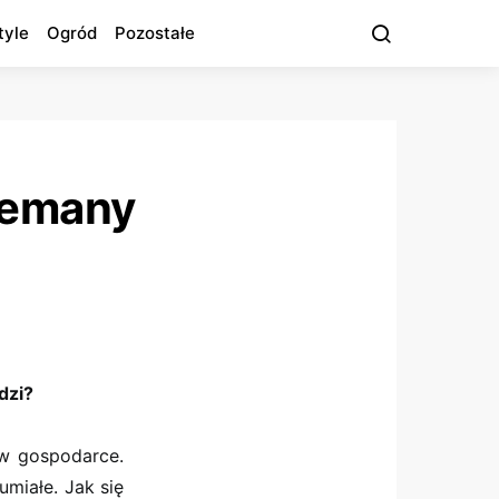
tyle
Ogród
Pozostałe
niemany
dzi?
 w gospodarce.
umiałe. Jak się