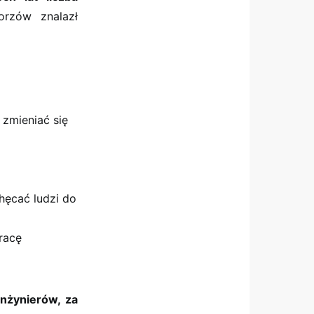
rzów znalazł
 zmieniać się
hęcać ludzi do
racę
inżynierów, za