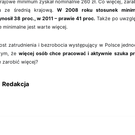
rajowe minimum zyskał nominalnie 260 zł. Co więcej, zarab
u ze średnią krajową.
W 2008 roku stosunek mini
nosił 38 proc., w 2011 – prawie 41 proc.
Także po uwzględ
 minimalne jest warte więcej.
st zatrudnienia i bezrobocia występujący w Polsce jedn
tym, że
więcej osób chce pracować i aktywnie szuka p
 zarobić więcej?
Redakcja