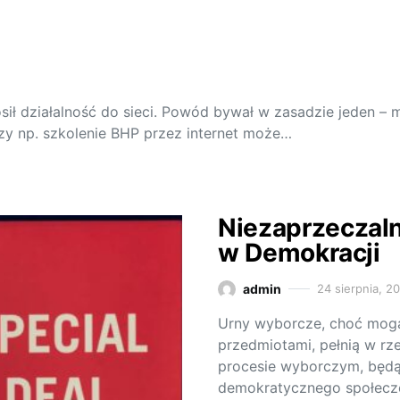
sił działalność do sieci. Powód bywał w zasadzie jeden – 
zy np. szkolenie BHP przez internet może…
Niezaprzeczal
w Demokracji
admin
24 sierpnia, 2
Urny wyborcze, choć mogą
przedmiotami, pełnią w rze
procesie wyborczym, będ
demokratycznego społecze