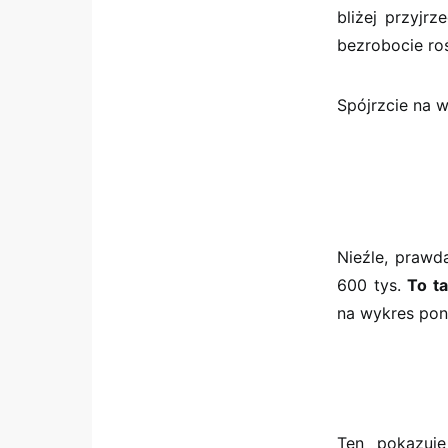
bliżej przyjrz
bezrobocie roś
Spójrzcie na w
Nieźle, prawd
600 tys.
To ta
na wykres poni
Ten pokazuj