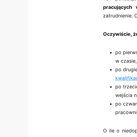
pracujących 
zatrudnienie. 
Oczywiście, ż
po pierws
w czasie,
po drugi
kwalifika
po trzec
wejścia n
po czwar
pracowni
O ile o niedo