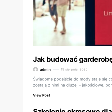
Jak budować garderobę 
admin
19 sierpnia, 2025
Świadome podejście do mody staje się co
zostają z nimi na dłużej – jakościowe, 
View Post
Szkolenie okresowe dl