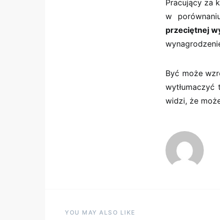
Pracujący za k
w porównani
przeciętnej wy
wynagrodzenie
Być może wzro
wytłumaczyć 
widzi, że może
YOU MAY ALSO LIKE