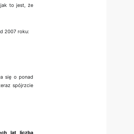
ak to jest, że
od 2007 roku:
ła się o ponad
eraz spójrzcie
ch lat liczba