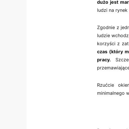
dużo jest ma
ludzi na rynek
Zgodnie z jedn
ludzie wchodz
korzyści z zat
czas (który m
pracy.
Szczeg
przemawiające
Rzućcie oki
minimalnego w