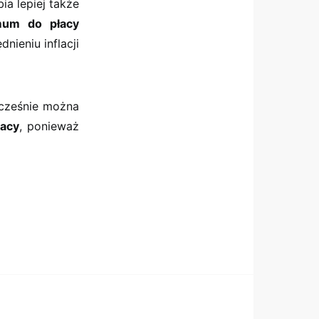
ia lepiej także
mum do płacy
nieniu inflacji
ocześnie można
racy
, ponieważ