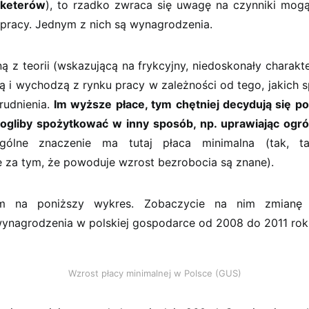
rketerów
), to rzadko zwraca się uwagę na czynniki mog
 pracy. Jednym z nich są wynagrodzenia.
ą z teorii (wskazującą na frykcyjny, niedoskonały charakt
ą i wychodzą z rynku pracy w zależności od tego, jakich s
rudnienia.
Im wyższe płace, tym chętniej decydują się p
ogliby spożytkować w inny sposób, np. uprawiając ogr
ólne znaczenie ma tutaj płaca minimalna (tak, ta
 za tym, że powoduje wzrost bezrobocia są znane).
em na poniższy wykres. Zobaczycie na nim zmianę
ynagrodzenia w polskiej gospodarce od 2008 do 2011 rok
Wzrost płacy minimalnej w Polsce (GUS)