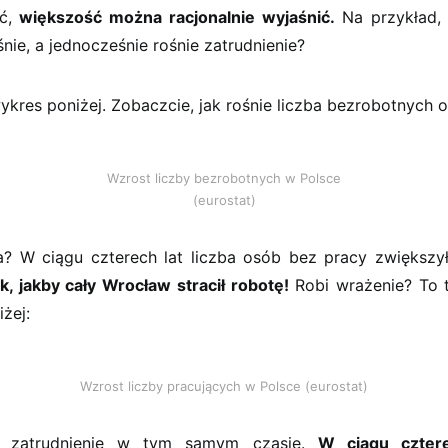
eć,
większość można racjonalnie wyjaśnić.
Na przykład, j
nie, a jednocześnie rośnie zatrudnienie?
ykres poniżej. Zobaczcie, jak rośnie liczba bezrobotnych 
Wzrost liczby bezrobotnych w Polsce
(eurostat)
a? W ciągu czterech lat liczba osób bez pracy zwiększy
k, jakby cały Wrocław stracił robotę!
Robi wrażenie? To t
żej:
Wzrost liczby pracujących w Polsce (eurostat)
e zatrudnienie w tym samym czasie.
W ciągu cztere