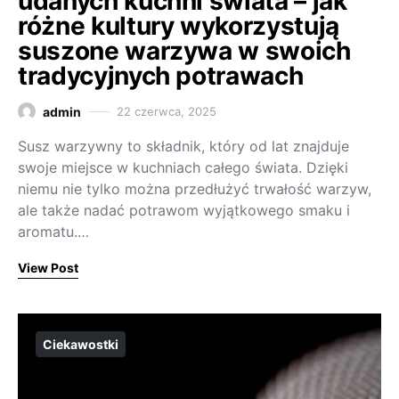
udanych kuchni świata – jak
różne kultury wykorzystują
suszone warzywa w swoich
tradycyjnych potrawach
admin
22 czerwca, 2025
Susz warzywny to składnik, który od lat znajduje
swoje miejsce w kuchniach całego świata. Dzięki
niemu nie tylko można przedłużyć trwałość warzyw,
ale także nadać potrawom wyjątkowego smaku i
aromatu.…
View Post
Ciekawostki