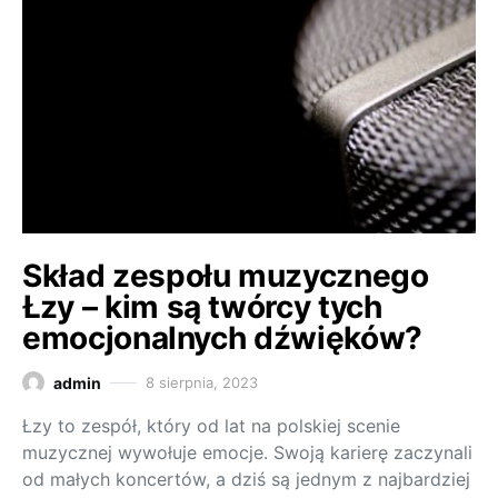
Skład zespołu muzycznego
Łzy – kim są twórcy tych
emocjonalnych dźwięków?
admin
8 sierpnia, 2023
Łzy to zespół, który od lat na polskiej scenie
muzycznej wywołuje emocje. Swoją karierę zaczynali
od małych koncertów, a dziś są jednym z najbardziej