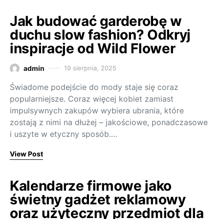
Jak budować garderobę w
duchu slow fashion? Odkryj
inspiracje od Wild Flower
admin
19 sierpnia, 2025
Świadome podejście do mody staje się coraz
popularniejsze. Coraz więcej kobiet zamiast
impulsywnych zakupów wybiera ubrania, które
zostają z nimi na dłużej – jakościowe, ponadczasowe
i uszyte w etyczny sposób.…
View Post
Kalendarze firmowe jako
świetny gadżet reklamowy
oraz użyteczny przedmiot dla