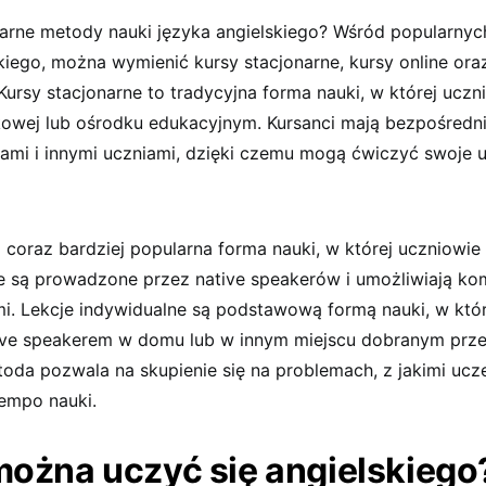
larne metody nauki języka angielskiego? Wśród popularnyc
kiego, można wymienić kursy stacjonarne, kursy online oraz
Kursy stacjonarne to tradycyjna forma nauki, w której uczn
kowej lub ośrodku edukacyjnym. Kursanci mają bezpośredni
rami i innymi uczniami, dzięki czemu mogą ćwiczyć swoje u
o coraz bardziej popularna forma nauki, w której uczniowie
je są prowadzone przez native speakerów i umożliwiają ko
mi. Lekcje indywidualne są podstawową formą nauki, w któ
tive speakerem w domu lub w innym miejscu dobranym prze
toda pozwala na skupienie się na problemach, z jakimi ucz
tempo nauki.
można uczyć się angielskiego