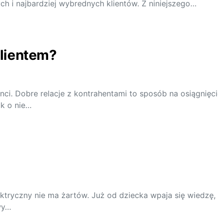
h i najbardziej wybrednych klientów. Z niniejszego…
klientem?
ienci. Dobre relacje z kontrahentami to sposób na osiągnię
ak o nie…
ktryczny nie ma żartów. Już od dziecka wpaja się wiedzę,
wy…