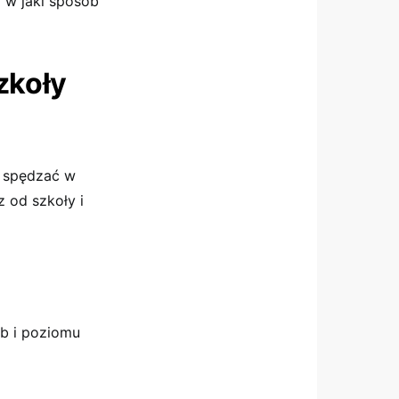
 w jaki sposób
zkoły
z spędzać w
z od szkoły i
eb i poziomu