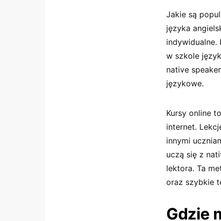
Jakie są popu
języka angiels
indywidualne. 
w szkole języ
native speake
językowe.
Kursy online t
internet. Lekc
innymi ucznia
uczą się z na
lektora. Ta me
oraz szybkie 
Gdzie 