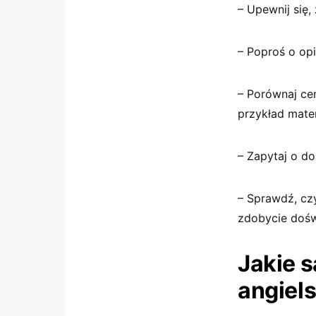
– Upewnij się,
– Poproś o opi
– Porównaj ce
przykład mater
– Zapytaj o do
– Sprawdź, cz
zdobycie dośw
Jakie 
angiel