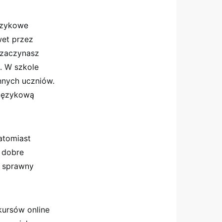
ęzykowe
wet przez
 zaczynasz
. W szkole
innych uczniów.
 Językową
atomiast
 dobre
i sprawny
kursów online