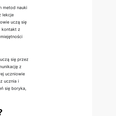
h metod nauki
 lekcje
iowie uczą się
 kontakt z
miejętności
 uczą się przez
munikację z
rej uczniowie
z ucznia i
eń się boryka,
?