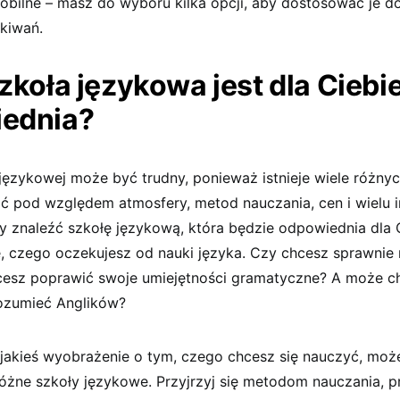
mobilne – masz do wyboru kilka opcji, aby dostosować je d
ekiwań.
zkoła językowa jest dla Ciebi
ednia?
ęzykowej może być trudny, ponieważ istnieje wiele różnyc
ić pod względem atmosfery, metod nauczania, cen i wielu 
y znaleźć szkołę językową, która będzie odpowiednia dla 
ę, czego oczekujesz od nauki języka. Czy chcesz sprawni
cesz poprawić swoje umiejętności gramatyczne? A może c
rozumieć Anglików?
ż jakieś wyobrażenie o tym, czego chcesz się nauczyć, mo
żne szkoły językowe. Przyjrzyj się metodom nauczania, p