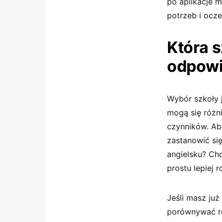
po aplikacje 
potrzeb i ocz
Która s
odpowi
Wybór szkoły j
mogą się różn
czynników. Ab
zastanowić si
angielsku? Ch
prostu lepiej 
Jeśli masz ju
porównywać ró