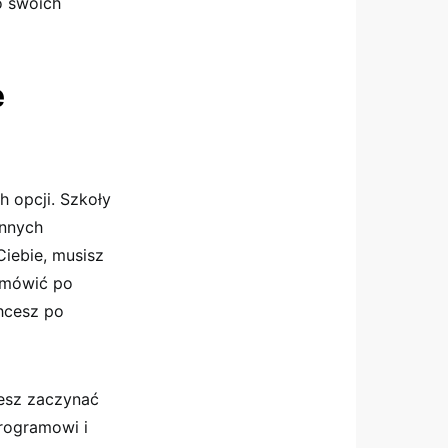
o swoich
e
h opcji. Szkoły
innych
Ciebie, musisz
e mówić po
hcesz po
żesz zaczynać
rogramowi i