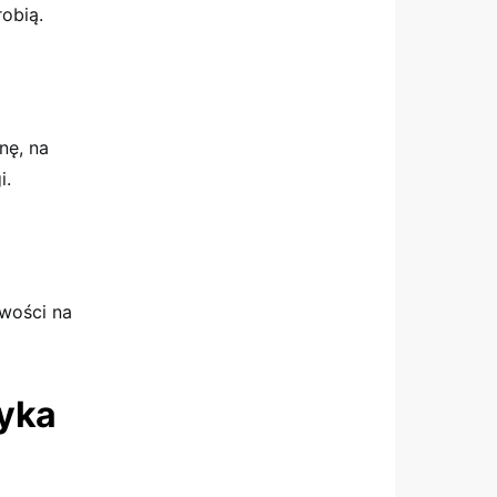
robią.
nę, na
i.
iwości na
zyka