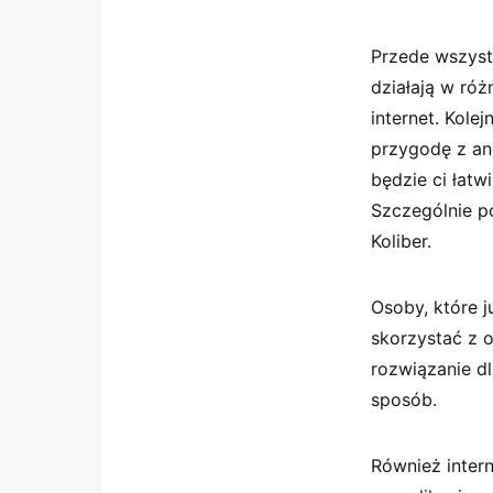
Przede wszyst
działają w ró
internet. Kol
przygodę z ang
będzie ci łatw
Szczególnie 
Koliber.
Osoby, które 
skorzystać z 
rozwiązanie d
sposób.
Również intern