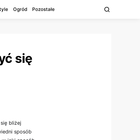
tyle
Ogród
Pozostałe
yć się
ię bliżej
wiedni sposób