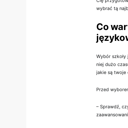
Cię przygotow
wybrać tą najb
Co war
języko
Wybór szkoły 
niej dużo czas
jakie są twoje 
Przed wyborem
– Sprawdź, cz
zaawansowani