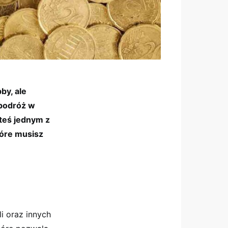
by, ale
 podróż w
steś jednym z
tóre musisz
i oraz innych