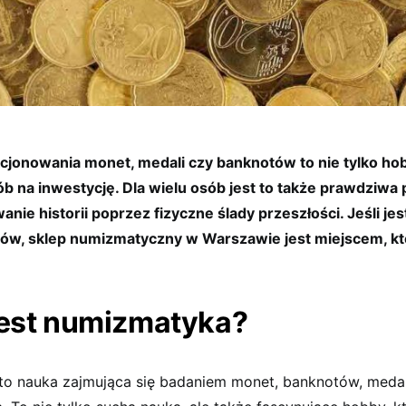
kcjonowania monet, medali czy banknotów to nie tylko hob
b na inwestycję. Dla wielu osób jest to także prawdziwa
anie historii poprzez fizyczne ślady przeszłości. Jeśli je
tów, sklep numizmatyczny w Warszawie jest miejscem, k
est numizmatyka?
o nauka zajmująca się badaniem monet, banknotów, medal