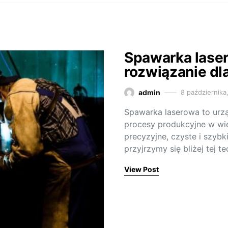
Spawarka lase
rozwiązanie dl
admin
8 października
Spawarka laserowa to urzą
procesy produkcyjne w wie
precyzyjne, czyste i szybk
przyjrzymy się bliżej tej te
View Post