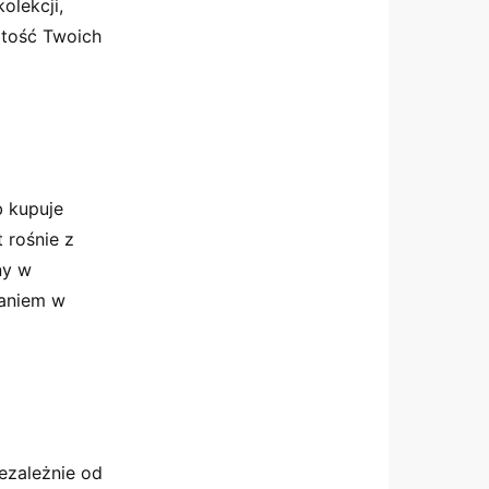
olekcji,
rtość Twoich
b kupuje
 rośnie z
ny w
waniem w
ezależnie od