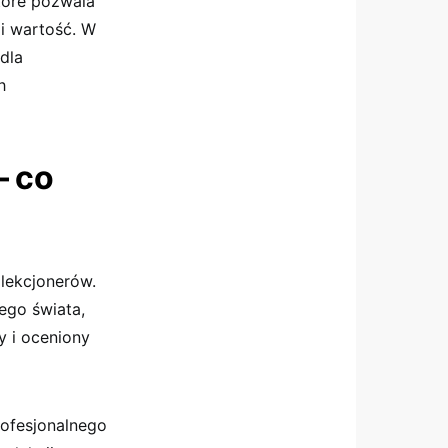
które pozwala
 i wartość. W
dla
h
– co
olekcjonerów.
ego świata,
y i oceniony
ofesjonalnego