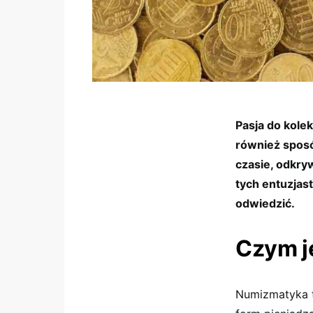
Pasja do kole
również sposó
czasie, odkryw
tych entuzjas
odwiedzić.
Czym j
Numizmatyka t