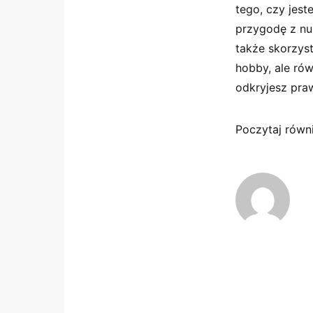
tego, czy jes
przygodę z num
także skorzys
hobby, ale ró
odkryjesz praw
Poczytaj równ