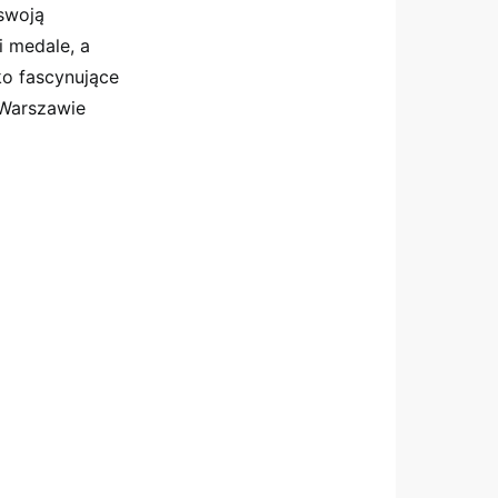
swoją
i medale, a
ko fascynujące
 Warszawie