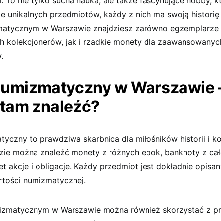
. To nie tylko sucha nauka, ale także fascynujące hobby, 
e unikalnych przedmiotów, każdy z nich ma swoją historię
matycznym w Warszawie znajdziesz zarówno egzemplarze 
h kolekcjonerów, jak i rzadkie monety dla zaawansowanyc
.
numizmatyczny w Warszawie 
tam znaleźć?
yczny to prawdziwa skarbnica dla miłośników historii i k
dzie można znaleźć monety z różnych epok, banknoty z cał
t akcje i obligacje. Każdy przedmiot jest dokładnie opisan
tości numizmatycznej.
izmatycznym w Warszawie można również skorzystać z pr