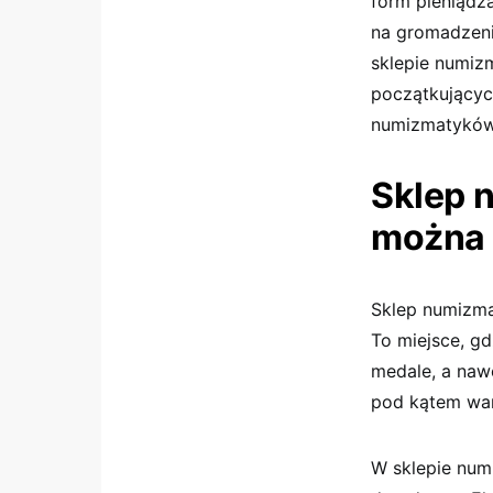
form pieniądza
na gromadzeni
sklepie numiz
początkującyc
numizmatyków
Sklep 
można 
Sklep numizmat
To miejsce, g
medale, a nawe
pod kątem war
W sklepie num