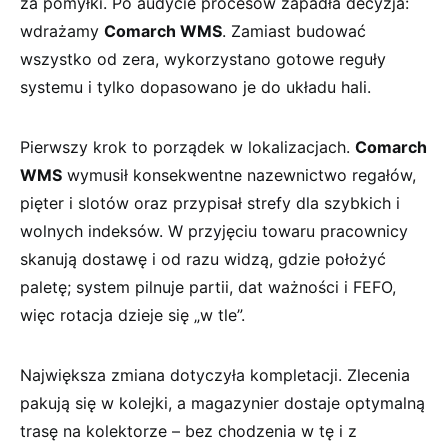
za pomyłki. Po audycie procesów zapadła decyzja:
wdrażamy
Comarch WMS
. Zamiast budować
wszystko od zera, wykorzystano gotowe reguły
systemu i tylko dopasowano je do układu hali.
Pierwszy krok to porządek w lokalizacjach.
Comarch
WMS
wymusił konsekwentne nazewnictwo regałów,
pięter i slotów oraz przypisał strefy dla szybkich i
wolnych indeksów. W przyjęciu towaru pracownicy
skanują dostawę i od razu widzą, gdzie położyć
paletę; system pilnuje partii, dat ważności i FEFO,
więc rotacja dzieje się „w tle”.
Największa zmiana dotyczyła kompletacji. Zlecenia
pakują się w kolejki, a magazynier dostaje optymalną
trasę na kolektorze – bez chodzenia w tę i z