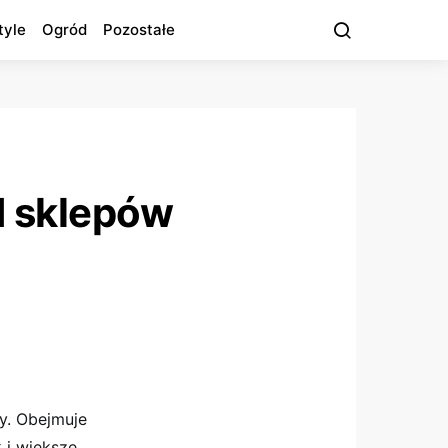
tyle
Ogród
Pozostałe
d sklepów
y. Obejmuje
 i większe