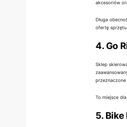
akcesoriów or
Długa obecnoś
ofertę sprzętu
4. Go R
Sklep skierow
zaawansowanym
przeznaczone 
To miejsce dl
5. Bike