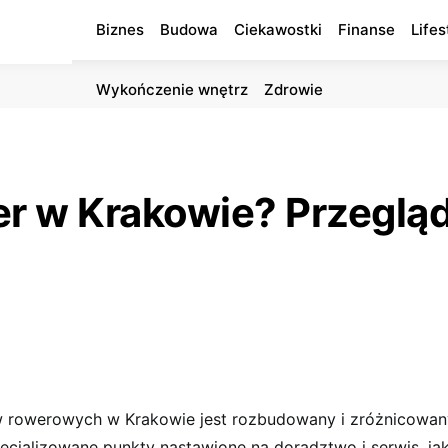
Biznes
Budowa
Ciekawostki
Finanse
Lifes
Wykończenie wnętrz
Zdrowie
er w Krakowie? Przeglą
 rowerowych w Krakowie jest rozbudowany i zróżnicowan
cjalizowane punkty nastawione na doradztwo i serwis, jak