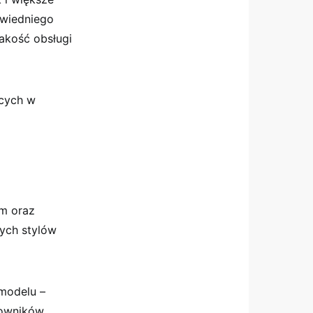
owiedniego
jakość obsługi
ących w
em oraz
nych stylów
modelu –
kowników.