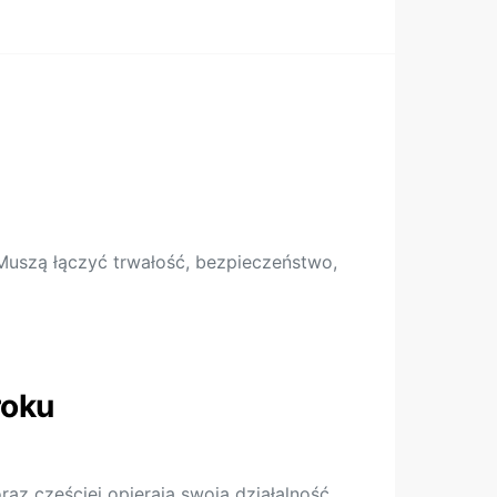
 Muszą łączyć trwałość, bezpieczeństwo,
roku
az częściej opierają swoją działalność