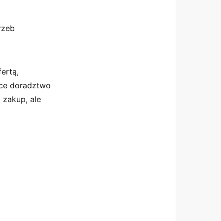
rzeb
ertą,
ące doradztwo
 zakup, ale