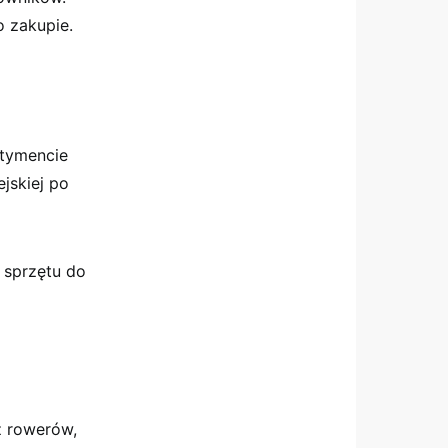
o zakupie.
rtymencie
jskiej po
 sprzętu do
ż rowerów,