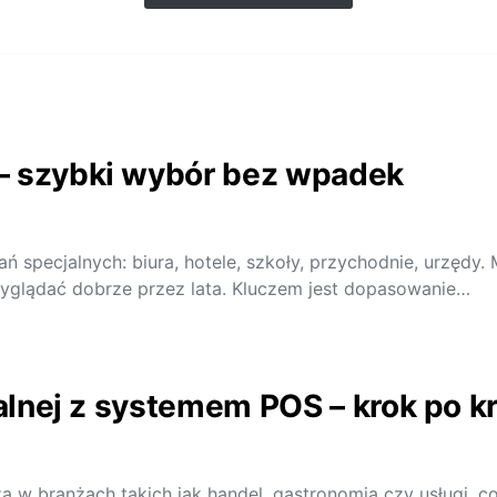
– szybki wybór bez wpadek
 specjalnych: biura, hotele, szkoły, przychodnie, urzędy.
 wyglądać dobrze przez lata. Kluczem jest dopasowanie…
kalnej z systemem POS – krok po k
w branżach takich jak handel, gastronomia czy usługi, cor