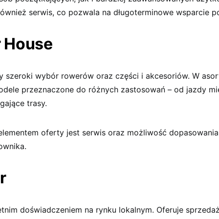
 również serwis, co pozwala na długoterminowe wsparcie p
r House
cy szeroki wybór rowerów oraz części i akcesoriów. W aso
modele przeznaczone do różnych zastosowań – od jazdy mie
gające trasy.
ementem oferty jest serwis oraz możliwość dopasowania
ownika.
r
letnim doświadczeniem na rynku lokalnym. Oferuje sprzeda