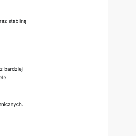
az stabilną
z bardziej
ele
hnicznych.