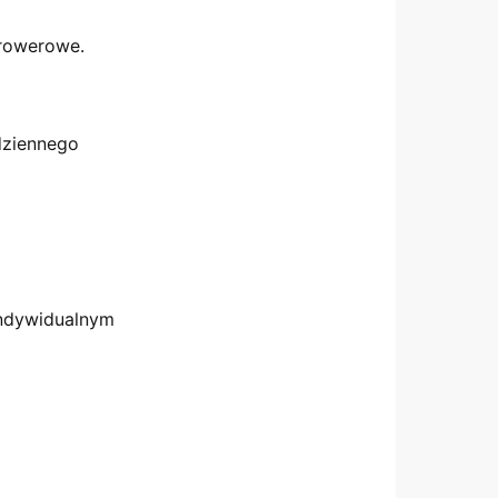
 rowerowe.
dziennego
indywidualnym