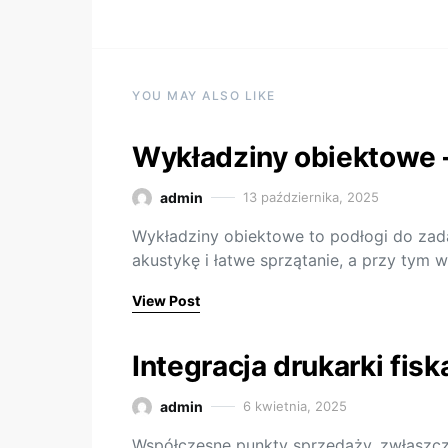
YOU MAY ALSO LIKE
Wykładziny obiektowe 
admin
13 października, 2025
Wykładziny obiektowe to podłogi do zadań
akustykę i łatwe sprzątanie, a przy tym
View Post
Integracja drukarki fis
admin
6 kwietnia, 2025
Współczesne punkty sprzedaży, zwłaszcza 