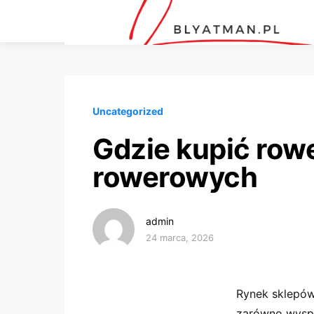
Uncategorized
Gdzie kupić row
rowerowych
admin
24 marca, 2026
Rynek sklepów
zarówno wyspe