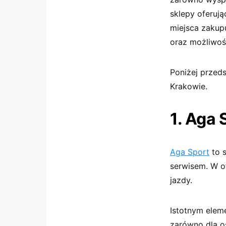
sklepy oferuj
miejsca zakupu
oraz możliwoś
Poniżej przed
Krakowie.
1. Aga 
Aga Sport
to s
serwisem. W o
jazdy.
Istotnym elem
zarówno dla o