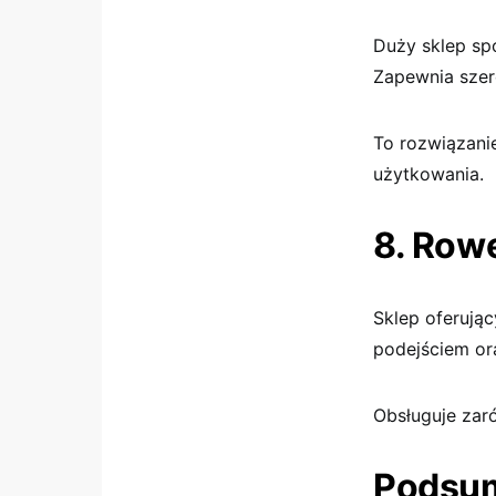
Duży sklep sp
Zapewnia szer
To rozwiązani
użytkowania.
8. Row
Sklep oferują
podejściem or
Obsługuje zaró
Podsu