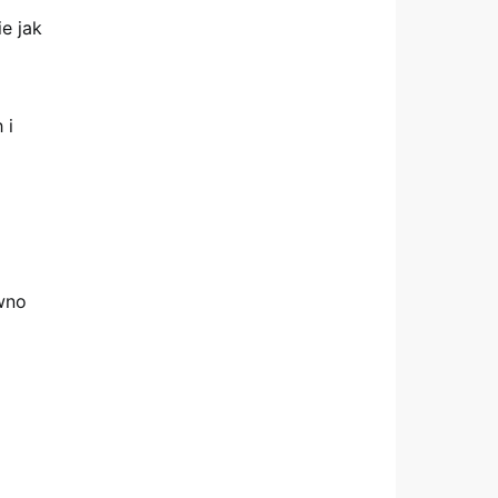
e jak
 i
wno