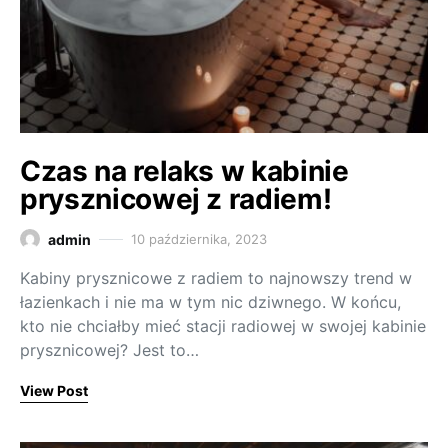
Czas na relaks w kabinie
prysznicowej z radiem!
admin
10 października, 2023
Kabiny prysznicowe z radiem to najnowszy trend w
łazienkach i nie ma w tym nic dziwnego. W końcu,
kto nie chciałby mieć stacji radiowej w swojej kabinie
prysznicowej? Jest to…
View Post