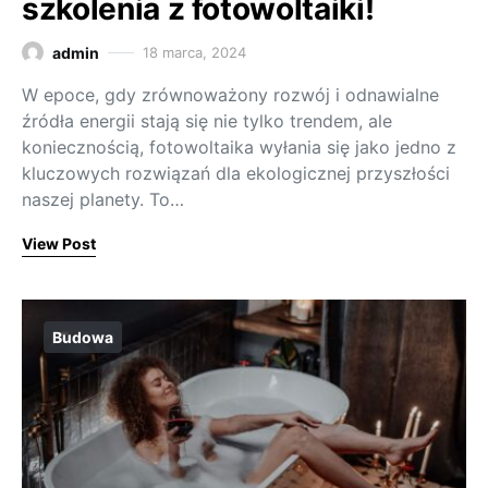
szkolenia z fotowoltaiki!
admin
18 marca, 2024
W epoce, gdy zrównoważony rozwój i odnawialne
źródła energii stają się nie tylko trendem, ale
koniecznością, fotowoltaika wyłania się jako jedno z
kluczowych rozwiązań dla ekologicznej przyszłości
naszej planety. To…
View Post
Budowa