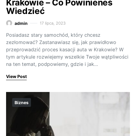
Krakowie – Co Powinieneś
Wiedzieć
admin
17 lipca, 2023
Posiadasz stary samochód, który chcesz
zezłomować? Zastanawiasz się, jak prawidłowo
przeprowadzić proces kasacji auta w Krakowie? W
tym artykule rozwiejemy wszelkie Twoje wątpliwości
na ten temat, podpowiemy, gdzie i jak…
View Post
Biznes