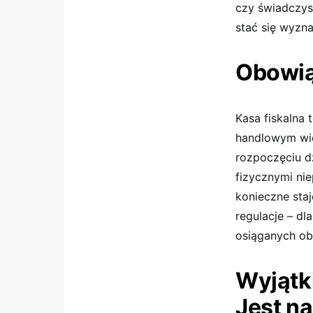
czy świadczysz
stać się wyzn
Obowią
Kasa fiskalna 
handlowym wie
rozpoczęciu dz
fizycznymi ni
konieczne staj
regulacje – d
osiąganych ob
Wyjątki
Jest na