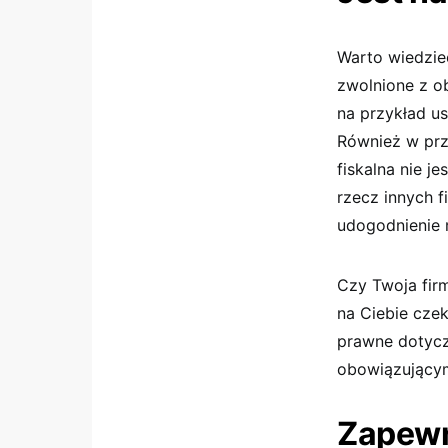
Warto wiedzieć
zwolnione z o
na przykład u
Również w prz
fiskalna nie j
rzecz innych fi
udogodnienie m
Czy Twoja firm
na Ciebie cze
prawne dotycz
obowiązującym
Zapewn