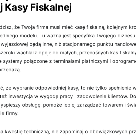
j Kasy Fiskalnej
dzisz, że Twoja firma musi mieć kasę fiskalną, kolejnym kr
dniego modelu. Tu ważna jest specyfika Twojego biznesu
y wyjazdowej będą inne, niż stacjonarnego punktu handlow
szeroki wachlarz opcji: od małych, przenośnych kas fiskaln
systemy połączone z terminalami płatniczymi i oprogra
przedażą.
ć, że wybranie odpowiedniej kasy, to nie tylko spełnieni
też inwestycja w wygodę pracy i zadowolenie klientów. Do
zyspieszy obsługę, pomoże lepiej zarządzać towarem i św
ie firmy.
a kwestię techniczną, nie zapominaj o obowiązkowych pr