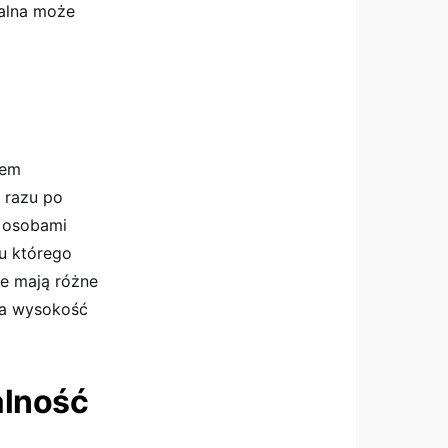
kalna może
tem
 razu po
z osobami
u którego
że mają różne
 na wysokość
alność