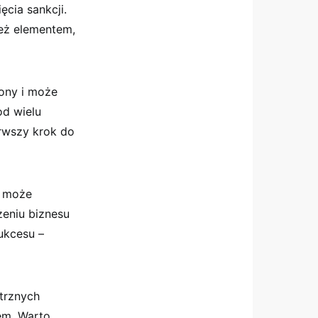
ęcia sankcji.
ież elementem,
żony i może
od wielu
erwszy krok do
j może
zeniu biznesu
ukcesu –
trznych
em. Warto