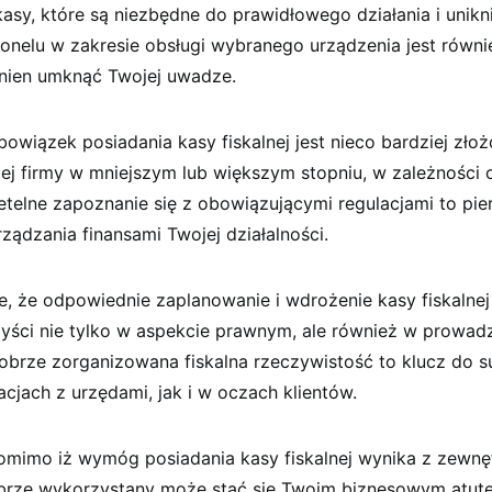
asy, które są niezbędne do prawidłowego działania i unikni
sonelu w zakresie obsługi wybranego urządzenia jest równ
inien umknąć Twojej uwadze.
bowiązek posiadania kasy fiskalnej jest nieco bardziej zło
ej firmy w mniejszym lub większym stopniu, w zależności 
etelne zapoznanie się z obowiązującymi regulacjami to pi
ądzania finansami Twojej działalności.
e, że odpowiednie zaplanowanie i wdrożenie kasy fiskalne
zyści nie tylko w aspekcie prawnym, ale również w prowad
Dobrze zorganizowana fiskalna rzeczywistość to klucz do s
cjach z urzędami, jak i w oczach klientów.
pomimo iż wymóg posiadania kasy fiskalnej wynika z zewnę
brze wykorzystany może stać się Twoim biznesowym atut