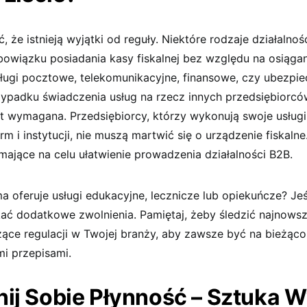
, że istnieją wyjątki od reguły. Niektóre rodzaje działalnoś
bowiązku posiadania kasy fiskalnej bez względu na osiągan
sługi pocztowe, telekomunikacyjne, finansowe, czy ubezpi
ypadku świadczenia usług na rzecz innych przedsiębiorcó
est wymagana. Przedsiębiorcy, którzy wykonują swoje usług
rm i instytucji, nie muszą martwić się o urządzenie fiskalne
ające na celu ułatwienie prowadzenia działalności B2B.
a oferuje usługi edukacyjne, lecznicze lub opiekuńcze? Jeś
kać dodatkowe zwolnienia. Pamiętaj, żeby śledzić najnowsz
ące regulacji w Twojej branży, aby zawsze być na bieżąco
i przepisami.
ij Sobie Płynność – Sztuka 