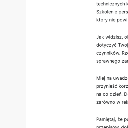
technicznych k
Szkolenie per
który nie pow
Jak widzisz, o
dotyczyć Twoj
czynników. Rz
sprawnego zarz
Miej na uwadz
przynieść kor
na co dzień. 
zarówno w rela
Pamiętaj, że 
przepisów, do