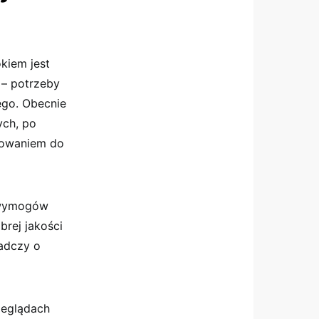
okiem jest
 – potrzeby
ego. Obecnie
ych, po
mowaniem do
e wymogów
brej jakości
iadczy o
zeglądach