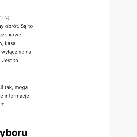
ci są
y obrót. Są to
eczeniowe.
w, kasa
i wyłącznie na
. Jest to
li tak, mogą
e informacje
 z
Wyboru