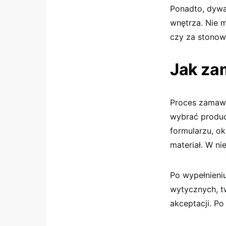
Ponadto, dywa
wnętrza. Nie m
czy za stonow
Jak za
Proces zamawia
wybrać produce
formularzu, ok
materiał. W n
Po wypełnieni
wytycznych, t
akceptacji. Po