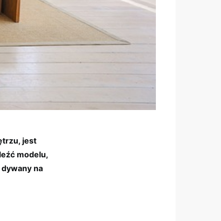
rzu, jest
leźć modelu,
ć dywany na