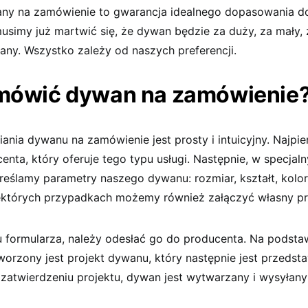
ny na zamówienie to gwarancja idealnego dopasowania d
usimy już martwić się, że dywan będzie za duży, za mały,
any. Wszystko zależy od naszych preferencji.
mówić dywan na zamówienie
nia dywanu na zamówienie jest prosty i intuicyjny. Najpie
nta, który oferuje tego typu usługi. Następnie, w specjal
reślamy parametry naszego dywanu: rozmiar, kształt, kolor
iektórych przypadkach możemy również załączyć własny pr
u formularza, należy odesłać go do producenta. Na podsta
worzony jest projekt dywanu, który następnie jest przedst
 zatwierdzeniu projektu, dywan jest wytwarzany i wysyłany