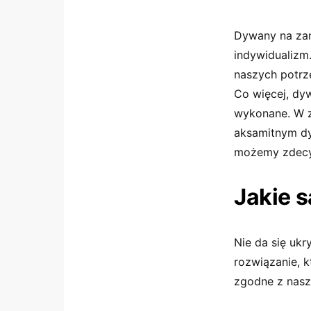
Dywany na zamó
indywidualizm
naszych potrze
Co więcej, dy
wykonane. W z
aksamitnym dy
możemy zdecy
Jakie 
Nie da się ukr
rozwiązanie, 
zgodne z nasz