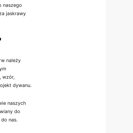
o naszego
 za jaskrawy
?
rw należy
nym
, wzór,
ojekt dywanu.
wie naszych
awiany do
 do nas.