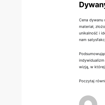
Dywany
Cena dywanu na
materiał, złoż
unikalność i i
nam satysfakcj
Podsumowując,
indywidualizm
wizją, w które
Poczytaj równ