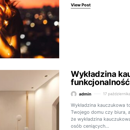
View Post
Wykładzina kau
funkcjonalnoś
admin
17 październik
Wykładzina kauczukowa to 
Twojego domu czy biura, al
że wykładzina kauczukowa
osób ceniących…