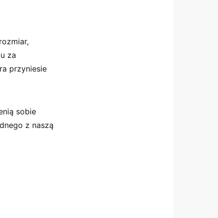
rozmiar,
tu za
ra przyniesie
enią sobie
odnego z naszą