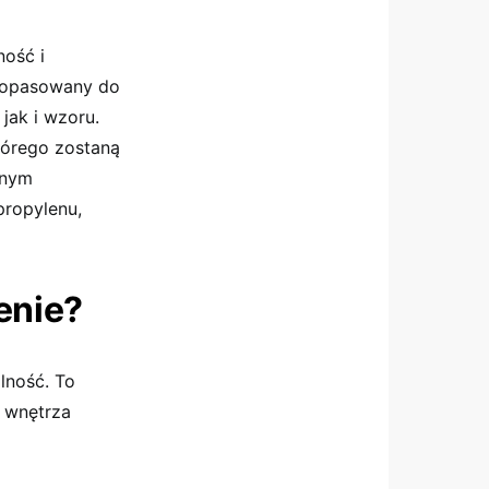
ność i
 dopasowany do
jak i wzoru.
tórego zostaną
tnym
ropylenu,
enie?
lność. To
ć wnętrza