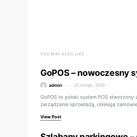
YOU MAY ALSO LIKE
GoPOS – nowoczesny sy
admin
25 lutego, 2026
GoPOS to polski system POS stworzony z
zarządzanie sprzedażą, obsługą zamówie
View Post
Szlabany parkingowe –