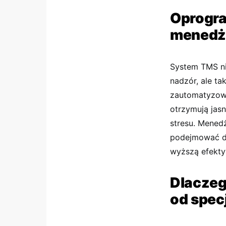
Oprogra
menedż
System TMS ni
nadzór, ale ta
zautomatyzow
otrzymują jas
stresu. Mened
podejmować de
wyższą efekty
Dlaczeg
od spec