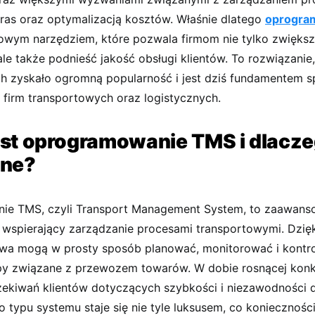
ras oraz optymalizacją kosztów. Właśnie dlatego
oprogra
czowym narzędziem, które pozwala firmom nie tylko zwięks
le także podnieść jakość obsługi klientów. To rozwiązanie
ach zyskało ogromną popularność i jest dziś fundamentem 
u firm transportowych oraz logistycznych.
st oprogramowanie TMS i dlacze
dne?
ie TMS, czyli Transport Management System, to zaawans
 wspierający zarządzanie procesami transportowymi. Dzię
twa mogą w prosty sposób planować, monitorować i kontr
py związane z przewozem towarów. W dobie rosnącej konk
zekiwań klientów dotyczących szybkości i niezawodności 
 typu systemu staje się nie tyle luksusem, co konieczności