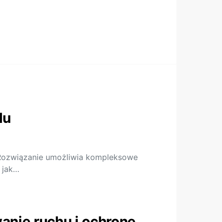
lu
 Rozwiązanie umożliwia kompleksowe
 jak…
nie ruchu i ochronę