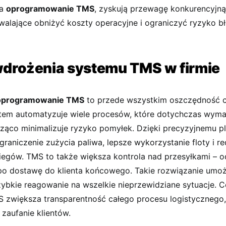
na
oprogramowanie TMS
, zyskują przewagę konkurencyjną
walające obniżyć koszty operacyjne i ograniczyć ryzyko 
wdrożenia systemu TMS w firmie
oprogramowanie TMS
to przede wszystkim oszczędność c
stem automatyzuje wiele procesów, które dotychczas wyma
cząco minimalizuje ryzyko pomyłek. Dzięki precyzyjnemu p
graniczenie zużycia paliwa, lepsze wykorzystanie floty i r
iegów. TMS to także większa kontrola nad przesyłkami –
po dostawę do klienta końcowego. Takie rozwiązanie umożl
zybkie reagowanie na wszelkie nieprzewidziane sytuacje. C
 zwiększa transparentność całego procesu logistycznego,
 zaufanie klientów.