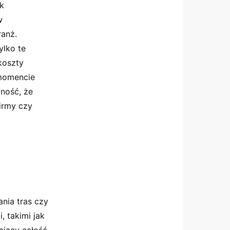
ak
w
ranż.
ylko te
 koszty
momencie
wność, że
firmy czy
ania tras czy
, takimi jak