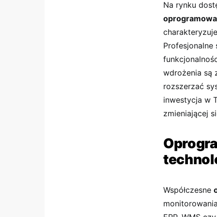
Na rynku dostę
oprogramowa
charakteryzuj
Profesjonalne
funkcjonalnośc
wdrożenia są
rozszerzać sy
inwestycja w T
zmieniającej si
Oprogr
technol
Współczesne
monitorowania 