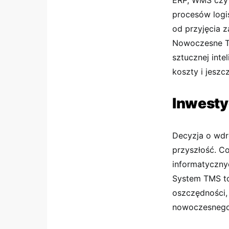
ERP, WMS czy 
procesów logi
od przyjęcia 
Nowoczesne TM
sztucznej int
koszty i jeszc
Inwesty
Decyzja o wd
przyszłość. C
informatyczny
System TMS to 
oszczędności, 
nowoczesnego 