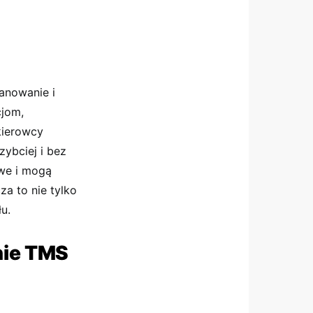
anowanie i
cjom,
kierowcy
ybciej i bez
owe i mogą
a to nie tylko
u.
nie TMS