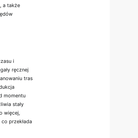
, a także
błędów
zasu i
gały ręcznej
lanowaniu tras
edukcja
 od momentu
iwia stały
o więcej,
 co przekłada