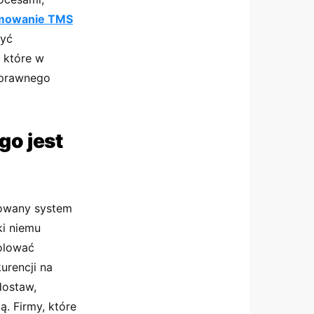
mowanie TMS
zyć
, które w
sprawnego
go jest
owany system
ki niemu
olować
urencji na
dostaw,
ą. Firmy, które