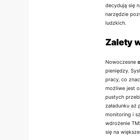
decydują się 
narzędzie poz
ludzkich.
Zalety 
Nowoczesne
pieniędzy. Sy
pracy, co zna
możliwe jest o
pustych przeb
załadunku aż 
monitoring i s
wdrożenie TMS
się na większe