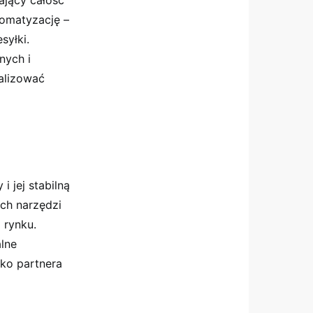
ający całość
tomatyzację –
syłki.
nych i
alizować
i jej stabilną
ch narzędzi
 rynku.
alne
ako partnera