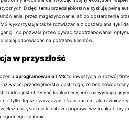
platformy e-commerce, tworząc spójny ekosystem wspier
stycznych. Dzięki temu przedsiębiorstwa zyskują pełną au
zamówienia, przez magazynowanie, aż po dostarczenie prze
S wykorzystuje także rozwiązania z obszaru analityki da
eligencji, co pozwala przewidywać zapotrzebowanie, optym
ze lepiej odpowiadać na potrzeby klientów.
cja w przyszłość
rożeniu
oprogramowania TMS
to inwestycja w rozwój firmy 
oraz więcej przedsiębiorstw dostrzega, że bez nowoczesny
ch trudno jest utrzymać konkurencyjność na wymagającym
nie tylko lepsze zarządzanie transportem, ale również re
większa satysfakcja klientów i poprawa wizerunku firmy j
i godnego zaufania.