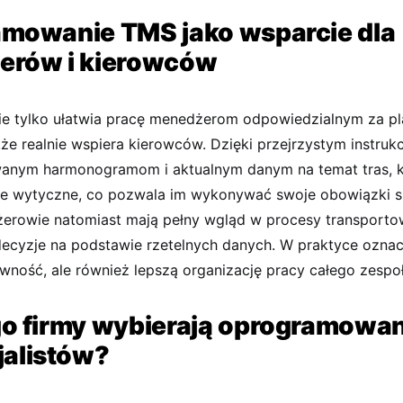
mowanie TMS jako wsparcie dla
erów i kierowców
e tylko ułatwia pracę menedżerom odpowiedzialnym za pl
kże realnie wspiera kierowców. Dzięki przejrzystym instruk
anym harmonogramom i aktualnym danym na temat tras, 
ne wytyczne, co pozwala im wykonywać swoje obowiązki sz
żerowie natomiast mają pełny wgląd w procesy transport
cyzje na podstawie rzetelnych danych. W praktyce oznacz
wność, ale również lepszą organizację pracy całego zespoł
o firmy wybierają oprogramowa
jalistów?