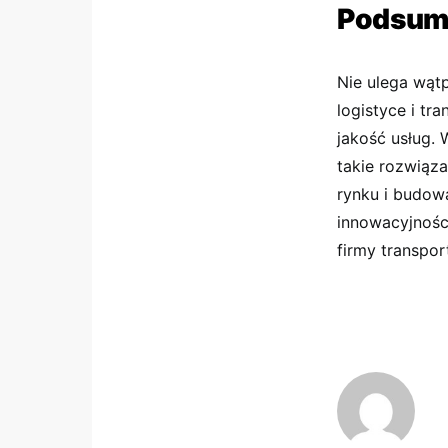
Podsum
Nie ulega wątp
logistyce i tr
jakość usług. 
takie rozwiąz
rynku i budow
innowacyjnośc
firmy transpor