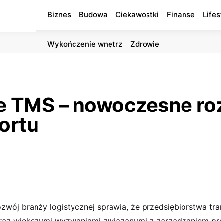
Biznes
Budowa
Ciekawostki
Finanse
Lifes
Wykończenie wnętrz
Zdrowie
 TMS – nowoczesne roz
portu
zwój branży logistycznej sprawia, że przedsiębiorstwa tr
oraz większymi wyzwaniami związanymi z zarządzaniem pr