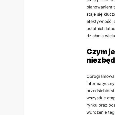
planowaniem t
staje się klu
efektywność, a
ostatnich lat
działania wiel
Czym je
niezbę
Oprogramowan
informatyczny
przedsiębiors
wszystkie eta
rynku oraz oc
wdrożenie tego