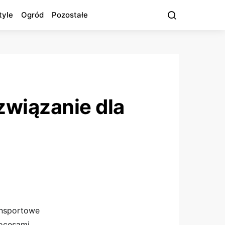
tyle
Ogród
Pozostałe
wiązanie dla
ansportowe
ocesami,