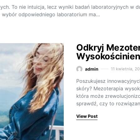
h. To nie intuicja, lecz wyniki badań laboratoryjnych w d
ego wybór odpowiedniego laboratorium ma…
Odkryj Mezote
Wysokościnie
admin
11 kwietnia, 2
Poszukujesz innowacyjnyc
skóry? Mezoterapia wysok
która może zrewolucjonizow
sprawdź, czy to rozwiązani
View Post