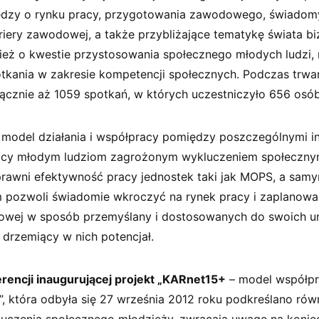
edzy o rynku pracy, przygotowania zawodowego, świado
riery zawodowej, a także przybliżające tematykę świata bi
eż o kwestie przystosowania społecznego młodych ludzi, r
otkania w zakresie kompetencji społecznych. Podczas trwa
łącznie aż 1059 spotkań, w których uczestniczyło 656 osób
odel działania i współpracy pomiędzy poszczególnymi in
ocy młodym ludziom zagrożonym wykluczeniem społeczny
rawni efektywność pracy jednostek taki jak MOPS, a sam
ozwoli świadomie wkroczyć na rynek pracy i zaplanowa
owej w sposób przemyślany i dostosowanych do swoich um
 drzemiący w nich potencjał.
rencji inaugurującej projekt „KARnet15+
– model współp
”, która odbyła się 27 września 2012 roku podkreślano ró