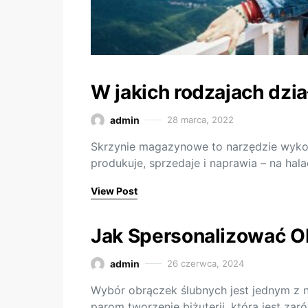
W jakich rodzajach dzi
admin
28 marca, 2022
Skrzynie magazynowe to narzędzie wykor
produkuje, sprzedaje i naprawia – na ha
View Post
Jak Spersonalizować O
admin
26 czerwca, 2024
Wybór obrączek ślubnych jest jednym z 
parom tworzenie biżuterii, która jest zar