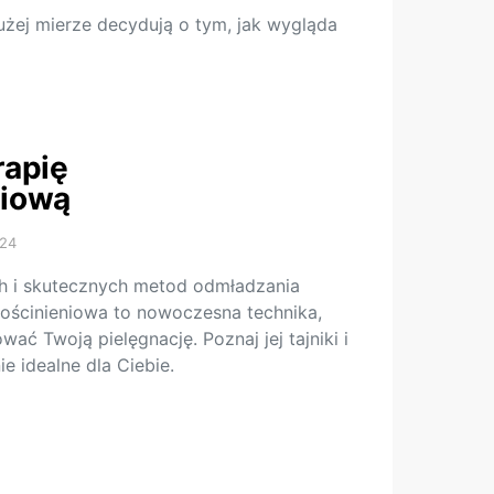
użej mierze decydują o tym, jak wygląda
rapię
niową
024
h i skutecznych metod odmładzania
ościnieniowa to nowoczesna technika,
ać Twoją pielęgnację. Poznaj jej tajniki i
e idealne dla Ciebie.