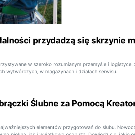
ałalności przydadzą się skrzyni
zystywane w szeroko rozumianym przemyśle i logistyce. S
lach wytwórczych, w magazynach i działach serwisu.
brączki Ślubne za Pomocą Kreato
najważniejszych elementów przygotowań do ślubu. Nowocz
ówno piękna, jak i wyjątkowo osobista. Dowiedz się, jakie 