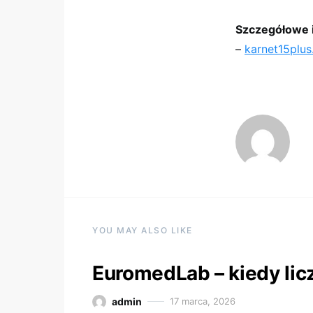
Szczegółowe 
–
karnet15plus
YOU MAY ALSO LIKE
EuromedLab – kiedy lic
admin
17 marca, 2026