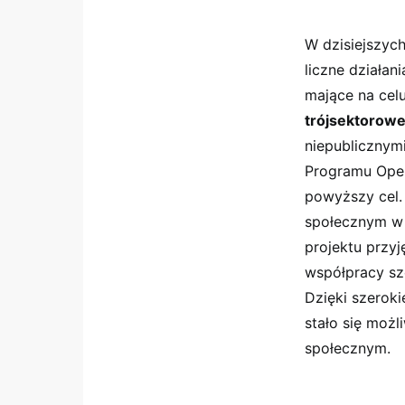
W dzisiejszych
liczne działa
mające na cel
trójsektorowe
niepublicznym
Programu Opera
powyższy cel.
społecznym w 
projektu prz
współpracy sze
Dzięki szeroki
stało się moż
społecznym.