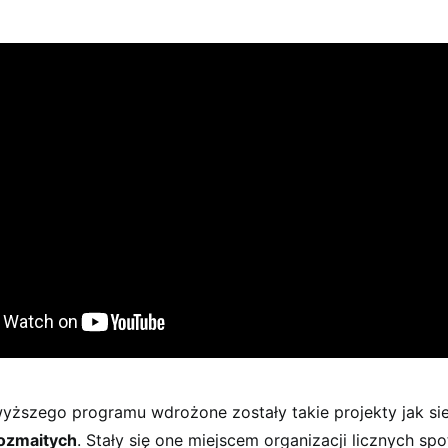
ższego programu wdrożone zostały takie projekty jak si
ozmaitych
. Stały się one miejscem organizacji licznych spo