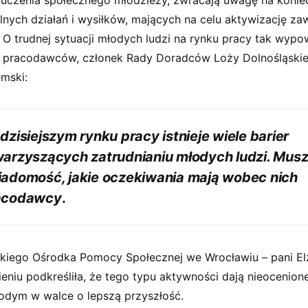
uczenia społecznego młodzieży, zwracają uwagę na konie
lnych działań i wysiłków, mających na celu aktywizację 
 O trudnej sytuacji młodych ludzi na rynku pracy tak wypow
l pracodawców, członek Rady Doradców Loży Dolnośląskie
mski:
dzisiejszym rynku pracy istnieje wiele barier
arzyszących zatrudnianiu młodych ludzi. Musz
adomość, jakie oczekiwania mają wobec nich
acodawcy
.
skiego Ośrodka Pomocy Społecznej we Wrocławiu – pani El
niu podkreśliła, że tego typu aktywności dają nieocenione
odym w walce o lepszą przyszłość.