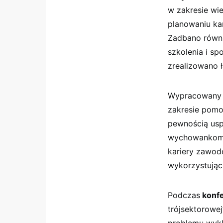
w zakresie wi
planowaniu ka
Zadbano równi
szkolenia i sp
zrealizowano 
Wypracowany m
zakresie pom
pewnością usp
wychowankom p
kariery zawod
wykorzystując
Podczas
konfe
trójsektorowej