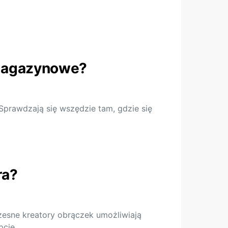
e magazynowe?
prawdzają się wszędzie tam, gdzie się
ra?
esne kreatory obrączek umożliwiają
opcje…