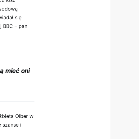
czność
zawodową
iadał się
j BBC – pan
ą mieć oni
żbieta Olber w
 szanse i