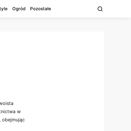
tyle
Ogród
Pozostałe
woista
tnictwa w
, obejmując