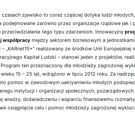
 czasach zjawisko to coraz częściej dotyka ludzi młodych,
nia podejmowane zarówno przez organizacje rządowe jak i
u przeciwdziałanie tego typu zdarzeniom. Innowacyjny
pro
j współpracy
między sektorem biznesowym a jednostkami 
i – „KARnet15+” realizowany ze środków Unii Europejskiej
cyjnego Kapitał Ludzki – stanowi jeden z projektów, real
 Program ten przeznaczony dla młodzieży zagrożonej wyk
wieku 15 – 25 lat, wdrążono w lipcu 2012 roku. Za nadrzę
yjęto pomoc w zawodowym uaktywnieniu młodych podopiec
regu instytucji i organizacji społecznych, pozarządowych 
ej wiedzy, doświadczeniu i wsparciu finansowemu rozmaityc
liwe osiągnięcie celu i pomoc młodzieży zagrożonej wyklu