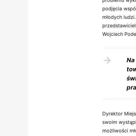
problemu wykl
podjęcia wspó
młodych ludzi.
przedstawicie
Wojciech Pode
Na 
tow
świ
pr
Dyrektor Miej
swoim wystąpie
możliwości mł