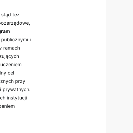
 stąd też
 pozarządowe,
gram
publicznymi i
 w ramach
izujących
luczeniem
dny cel
znych przy
i prywatnych.
h instytucji
czeniem