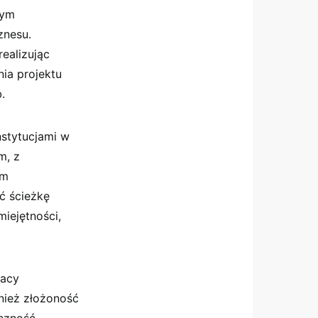
mym
znesu.
ealizując
nia projektu
.
stytucjami w
m, z
ym
ć ścieżkę
iejętności,
racy
wnież złożoność