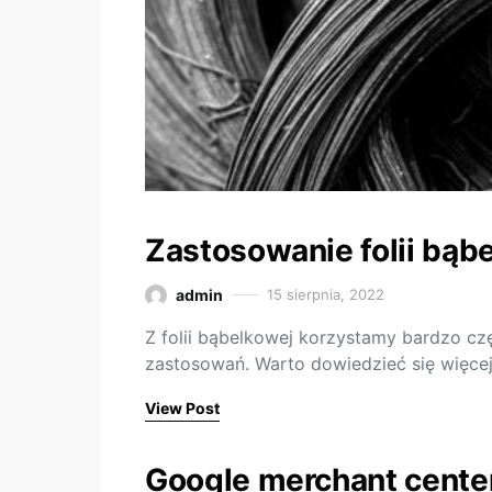
Zastosowanie folii bąb
admin
15 sierpnia, 2022
Z folii bąbelkowej korzystamy bardzo cz
zastosowań. Warto dowiedzieć się więcej
View Post
Google merchant cente