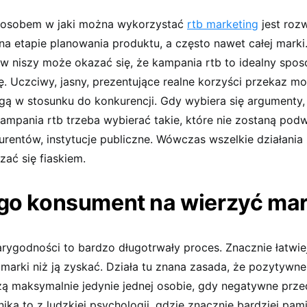
posobem w jaki można wykorzystać
rtb marketing
jest roz
na etapie planowania produktu, a często nawet całej mark
 w niszy może okazać się, że kampania rtb to idealny spos
ę. Uczciwy, jasny, prezentujące realne korzyści przekaz m
gą w stosunku do konkurencji. Gdy wybiera się argumenty,
ampania rtb trzeba wybierać takie, które nie zostaną pod
urentów, instytucje publiczne. Wówczas wszelkie działania
ać się fiaskiem.
go konsument na wierzyć ma
ygodności to bardzo długotrwały proces. Znacznie łatwiej 
marki niż ją zyskać. Działa tu znana zasada, że pozytywne
ażą maksymalnie jedynie jednej osobie, gdy negatywne prz
nika to z ludzkiej psychologii, gdzie znacznie bardziej pa