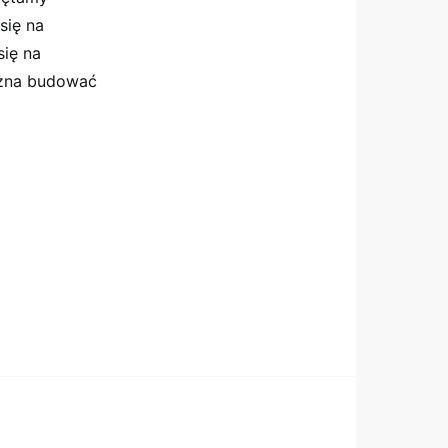
się na
się na
ożna budować