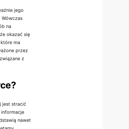
ważnie jego
i. Wówczas
ób na
oże okazać się
 które ma
ważone przez
 związane z
rce?
jest stracić
 informacje
edstawią nawet
miętamy