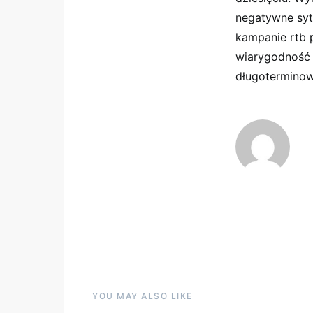
negatywne sytu
kampanie rtb p
wiarygodność
długoterminowe
YOU MAY ALSO LIKE