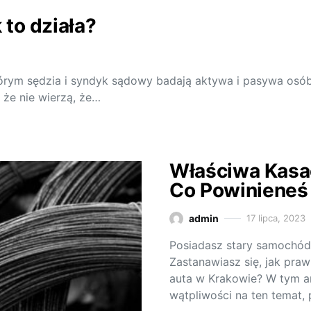
 to działa?
rym sędzia i syndyk sądowy badają aktywa i pasywa osób 
, że nie wierzą, że…
Właściwa Kasac
Co Powinieneś
admin
17 lipca, 2023
Posiadasz stary samochód
Zastanawiasz się, jak pra
auta w Krakowie? W tym a
wątpliwości na ten temat,