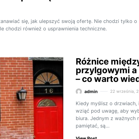
awiać się, jak ulepszyć swoją ofertę. Nie chodzi tylko o
le chodzi również o usprawnienia techniczne.
Różnice międz
przylgowymi a 
– co warto wie
admin
22 września, 
Kiedy myślisz o drzwiach, 
wziąć pod uwagę, aby wyb
biura. Jednym z ważnych r
pamiętać, są…
View Post