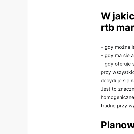
W jaki
rtb mar
– gdy można ł
– gdy ma się 
– gdy oferuje 
przy wszystkic
decyduje się 
Jest to znaczn
homogeniczne
trudne przy w
Planow