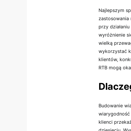
Najlepszym s
zastosowania 
przy działaniu
wyróżnienie si
wielką przewa
wykorzystać k
klientów, konk
RTB mogą okaz
Dlacze
Budowanie wiar
wiarygodność 
klienci przek
dziesięciu. Wy