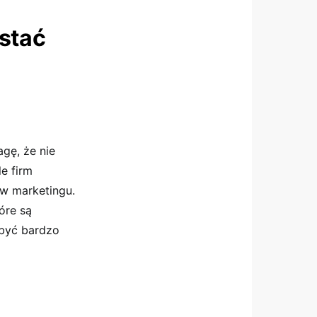
stać
agę, że nie
e firm
 w marketingu.
óre są
być bardzo