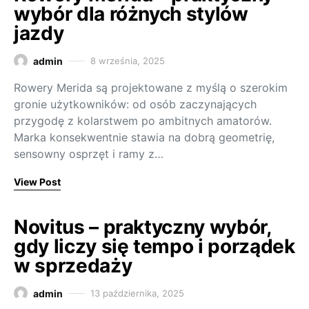
wybór dla różnych stylów
jazdy
admin
8 września, 2025
Rowery Merida są projektowane z myślą o szerokim
gronie użytkowników: od osób zaczynających
przygodę z kolarstwem po ambitnych amatorów.
Marka konsekwentnie stawia na dobrą geometrię,
sensowny osprzęt i ramy z…
View Post
Novitus – praktyczny wybór,
gdy liczy się tempo i porządek
w sprzedaży
admin
13 października, 2025