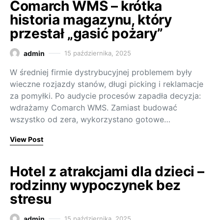
Comarch WMS – krótka
historia magazynu, który
przestał „gasić pożary”
admin
15 października, 2025
W średniej firmie dystrybucyjnej problemem były
wieczne rozjazdy stanów, długi picking i reklamacje
za pomyłki. Po audycie procesów zapadła decyzja:
wdrażamy Comarch WMS. Zamiast budować
wszystko od zera, wykorzystano gotowe…
View Post
Hotel z atrakcjami dla dzieci –
rodzinny wypoczynek bez
stresu
admin
15 października, 2025