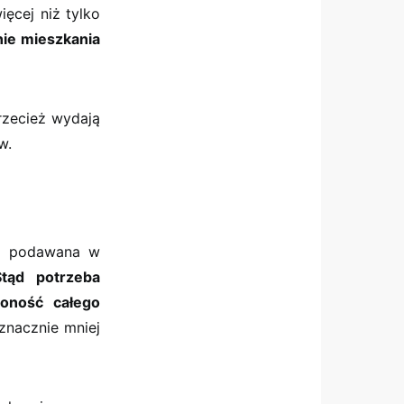
ięcej niż tylko
ie mieszkania
rzecież wydają
w.
st podawana w
Stąd potrzeba
żoność całego
znacznie mniej