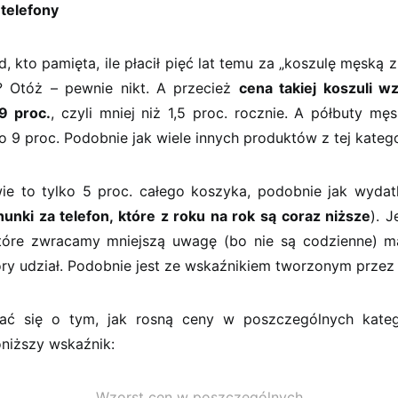
 telefony
d, kto pamięta, ile płacił pięć lat temu za „koszulę męską 
? Otóż – pewnie nikt. A przecież
cena takiej koszuli w
 9 proc.
, czyli mniej niż 1,5 proc. rocznie. A półbuty mę
o 9 proc. Podobnie jak wiele innych produktów z tej katego
ie to tylko 5 proc. całego koszyka, podobnie jak wydat
hunki za telefon, które z roku na rok są coraz niższe
). 
które zwracamy mniejszą uwagę (bo nie są codzienne) m
ry udział. Podobnie jest ze wskaźnikiem tworzonym przez
ać się o tym, jak rosną ceny w poszczególnych kate
oniższy wskaźnik:
Wzorst cen w poszczególnych