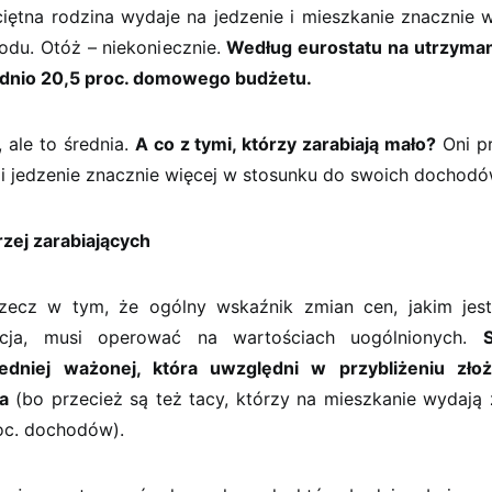
iętna rodzina wydaje na jedzenie i mieszkanie znacznie w
odu. Otóż – niekoniecznie.
Według eurostatu na utrzyman
dnio 20,5 proc. domowego budżetu.
, ale to średnia.
A co z tymi, którzy zarabiają mało?
Oni p
 i jedzenie znacznie więcej w stosunku do swoich dochodó
rzej zarabiających
zecz w tym, że ogólny wskaźnik zmian cen, jakim je
acja, musi operować na wartościach uogólnionych.
redniej ważonej, która uwzględni w przybliżeniu zło
a
(bo przecież są też tacy, którzy na mieszkanie wydają 
oc. dochodów).