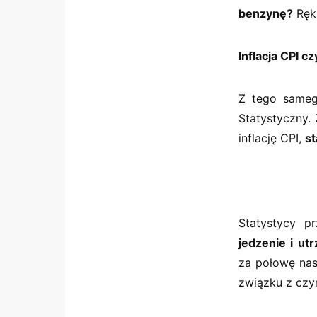
benzynę?
Ręka
Inflacja CPI cz
Z tego samego
Statystyczny.
inflację CPI,
st
Statystycy p
jedzenie i ut
za połowę nas
związku z czy