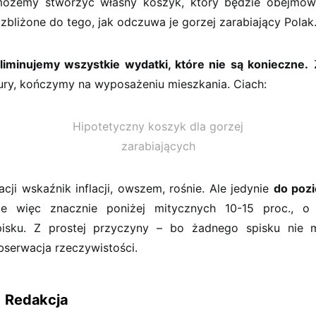
ożemy stworzyć własny koszyk, który będzie obejmow
 zbliżone do tego, jak odczuwa je gorzej zarabiający Polak
liminujemy wszystkie wydatki, które nie są konieczne.
Z
ltury, kończymy na wyposażeniu mieszkania. Ciach:
Hipotetyczny koszyk dla gorzej
zarabiających
acji wskaźnik inflacji, owszem, rośnie. Ale jedynie
do pozi
gle więc znacznie poniżej mitycznych 10-15 proc., o
pisku. Z prostej przyczyny – bo żadnego spisku nie m
bserwacja rzeczywistości.
Redakcja