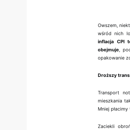
Owszem, niektó
wśród nich l
inflacja CPI
obejmuje
, po
opakowanie zd
Droższy trans
Transport no
mieszkania ta
Mniej płacimy
Zaciekli obr