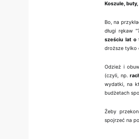
Koszule, buty,
Bo, na przykła
długi rękaw ”
sześciu lat o
droższe tylko 
Odzież i obuw
(czyli, np.
rac
wydatki, na 
budżetach spo
Żeby przekon
spojrzeć na p