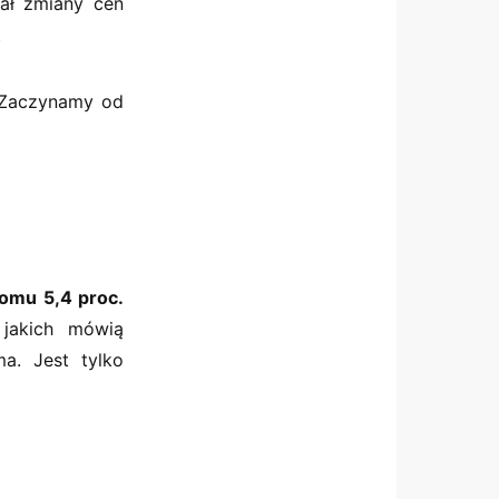
ał zmiany cen
.
aczynamy od
omu 5,4 proc.
 jakich mówią
a. Jest tylko