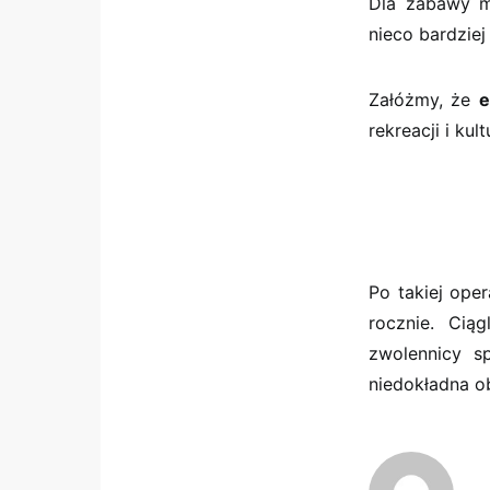
Dla zabawy m
nieco bardziej
Załóżmy, że
e
rekreacji i ku
Po takiej oper
rocznie. Cią
zwolennicy s
niedokładna o