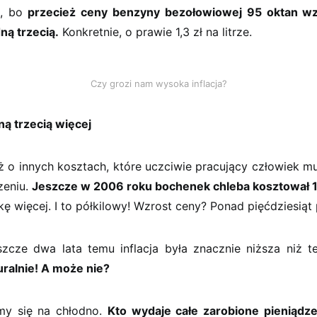
o, bo
przecież ceny benzyny bezołowiowej 95 oktan wz
dną trzecią.
Konkretnie, o prawie 1,3 zł na litrze.
Czy grozi nam wysoka inflacja?
ną trzecią więcej
ż o innych kosztach, które uczciwie pracujący człowiek mu
zeniu.
Jeszcze w 2006 roku bochenek chleba kosztował 1,5 
ę więcej. I to półkilowy! Wzrost ceny? Ponad pięćdziesiąt 
szcze dwa lata temu inflacja była znacznie niższa niż t
uralnie! A może nie?
my się na chłodno.
Kto wydaje całe zarobione pieniądze