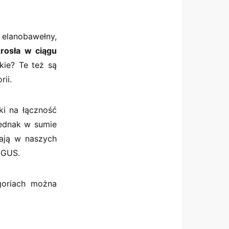
z elanobawełny,
zrosła w ciągu
skie? Te też są
rii.
ki na łączność
Jednak w sumie
ają w naszych
 GUS.
goriach można