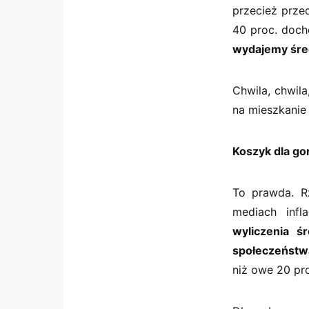
przecież przec
40 proc. doch
wydajemy śre
Chwila, chwila
na mieszkanie
Koszyk dla go
To prawda. R
mediach infl
wyliczenia ś
społeczeństw
niż owe 20 pr