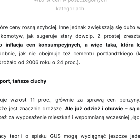
kategoriach
re ceny rosną szybciej. Inne jednak zwiększają się dużo wo
okomotyw, jak sugeruje stary dowcip. Z prostej zreszt
 to inflacja cen konsumpcyjnych, a więc taka, która 
dobnie, jak nie obejmuje też cementu portlandzkiego 
rożało od 2006 roku o 24 proc.).
port, tańsze ciuchy
tuje wzrost 11 proc., głównie za sprawą cen benzyny
kże jest znacznie droższe.
Ale już odzież i obuwie – są o
 też za wyposażenie mieszkań i wspomnianą wcześniej „łąc
ońcy teorii o spisku GUS mogą wyciągnąć jeszcze jed