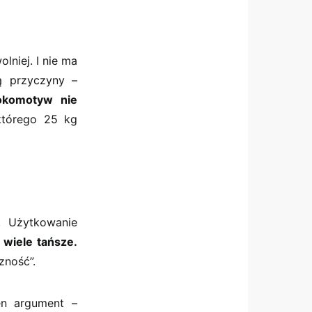
lniej. I nie ma
ą przyczyny –
lokomotyw nie
(którego 25 kg
. Użytkowanie
 wiele tańsze.
zność”.
en argument –