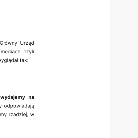
– Główny Urząd
mediach, czyli
wyglądał tak:
h wydajemy na
y odpowiadają
my rzadziej, w