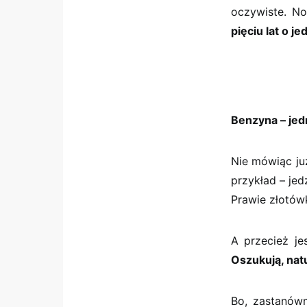
oczywiste. N
pięciu lat o je
Benzyna – jed
Nie mówiąc ju
przykład – jed
Prawie złotówk
A przecież je
Oszukują, nat
Bo, zastanów