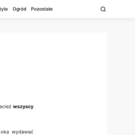
tyle
Ogród
Pozostałe
zecież
wszyscy
t oka wydawać