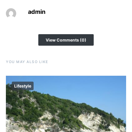
admin
View Comments (0)
YOU MAY ALSO LIKE
Lifestyle