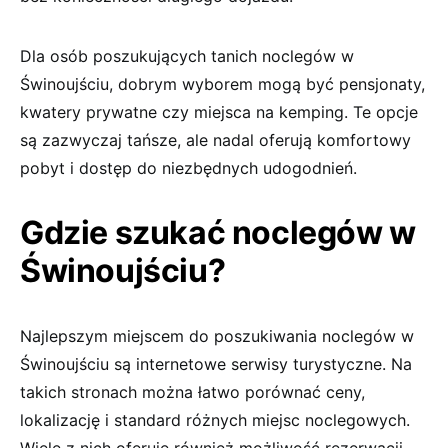
Dla osób poszukujących tanich noclegów w
Świnoujściu, dobrym wyborem mogą być pensjonaty,
kwatery prywatne czy miejsca na kemping. Te opcje
są zazwyczaj tańsze, ale nadal oferują komfortowy
pobyt i dostęp do niezbędnych udogodnień.
Gdzie szukać noclegów w
Świnoujściu?
Najlepszym miejscem do poszukiwania noclegów w
Świnoujściu są internetowe serwisy turystyczne. Na
takich stronach można łatwo porównać ceny,
lokalizację i standard różnych miejsc noclegowych.