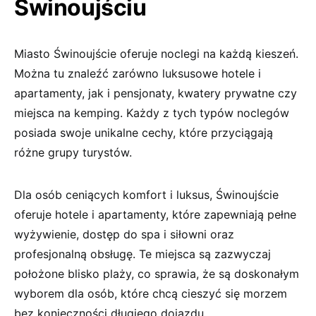
Świnoujściu
Miasto Świnoujście oferuje noclegi na każdą kieszeń.
Można tu znaleźć zarówno luksusowe hotele i
apartamenty, jak i pensjonaty, kwatery prywatne czy
miejsca na kemping. Każdy z tych typów noclegów
posiada swoje unikalne cechy, które przyciągają
różne grupy turystów.
Dla osób ceniących komfort i luksus, Świnoujście
oferuje hotele i apartamenty, które zapewniają pełne
wyżywienie, dostęp do spa i siłowni oraz
profesjonalną obsługę. Te miejsca są zazwyczaj
położone blisko plaży, co sprawia, że są doskonałym
wyborem dla osób, które chcą cieszyć się morzem
bez konieczności długiego dojazdu.