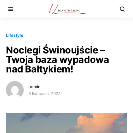
Lifestyle
Noclegi Świnoujście –
Twoja baza wypadowa
nad Bałtykiem!
admin
6 listopada, 2023