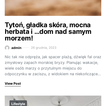
Tytoń, gładka skóra, mocna
herbata i …dom nad samym
morzem!
admin
26 grudnia, 2023
Nic tak nie odpręża, jak spacer plażą, dźwięk fal oraz
zmysłowy zapach morskiej bryzy. Planując wakacje,
wiele osób marzy o przytulnym miejscu do
odpoczynku w zaciszu, z widokiem na niekończące…
View Post
Lifestyle