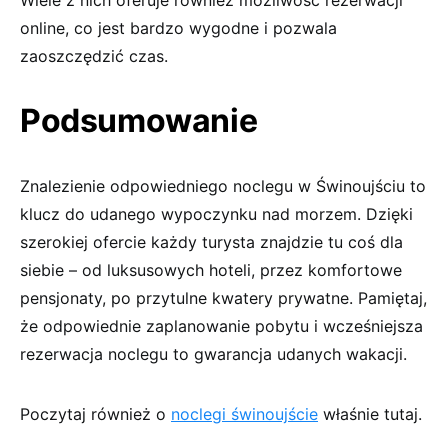
Wiele z nich oferuje również możliwość rezerwacji
online, co jest bardzo wygodne i pozwala
zaoszczędzić czas.
Podsumowanie
Znalezienie odpowiedniego noclegu w Świnoujściu to
klucz do udanego wypoczynku nad morzem. Dzięki
szerokiej ofercie każdy turysta znajdzie tu coś dla
siebie – od luksusowych hoteli, przez komfortowe
pensjonaty, po przytulne kwatery prywatne. Pamiętaj,
że odpowiednie zaplanowanie pobytu i wcześniejsza
rezerwacja noclegu to gwarancja udanych wakacji.
Poczytaj również o
noclegi świnoujście
właśnie tutaj.