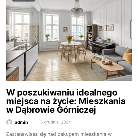
W poszukiwaniu idealnego
miejsca na życie: Mieszkania
w Dąbrowie Górniczej
admin
6 grudnia, 2024
Zastanawiasz się nad zakupem mieszkania w