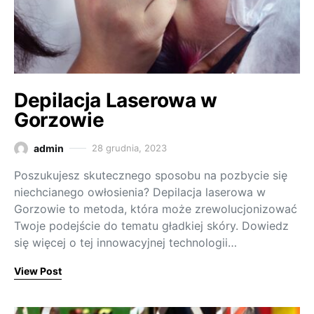
Depilacja Laserowa w
Gorzowie
admin
28 grudnia, 2023
Poszukujesz skutecznego sposobu na pozbycie się
niechcianego owłosienia? Depilacja laserowa w
Gorzowie to metoda, która może zrewolucjonizować
Twoje podejście do tematu gładkiej skóry. Dowiedz
się więcej o tej innowacyjnej technologii…
View Post