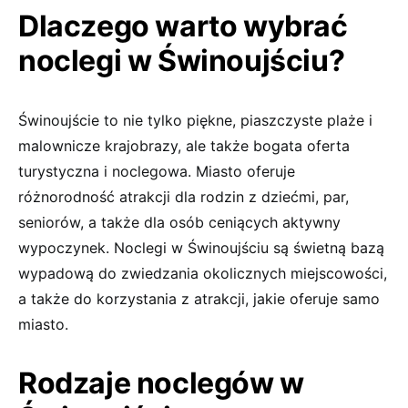
Dlaczego warto wybrać
noclegi w Świnoujściu?
Świnoujście to nie tylko piękne, piaszczyste plaże i
malownicze krajobrazy, ale także bogata oferta
turystyczna i noclegowa. Miasto oferuje
różnorodność atrakcji dla rodzin z dziećmi, par,
seniorów, a także dla osób ceniących aktywny
wypoczynek. Noclegi w Świnoujściu są świetną bazą
wypadową do zwiedzania okolicznych miejscowości,
a także do korzystania z atrakcji, jakie oferuje samo
miasto.
Rodzaje noclegów w