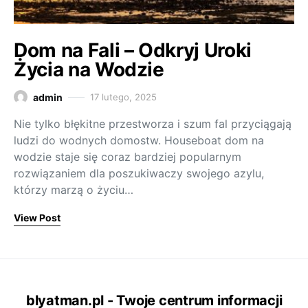
Dom na Fali – Odkryj Uroki
Życia na Wodzie
admin
17 lutego, 2025
Nie tylko błękitne przestworza i szum fal przyciągają
ludzi do wodnych domostw. Houseboat dom na
wodzie staje się coraz bardziej popularnym
rozwiązaniem dla poszukiwaczy swojego azylu,
którzy marzą o życiu…
View Post
blyatman.pl - Twoje centrum informacji