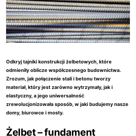
Odkryj tajniki konstrukcji żelbetowych, które
odmieniły oblicze współczesnego budownictwa.
Zrozum, jak połączenie stali i betonu tworzy
materiał, który jest zarówno wytrzymały, jak i
elastyczny, a jego uniwersalność
zrewolucjonizowała sposób, w jaki budujemy nasze
domy, biurowce i mosty.
Żelbet – fundament