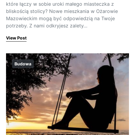
które łączy w sobie uroki małego miasteczka z
bliskością stolicy? Nowe mieszkania w Ożarowie
Mazowieckim mogą być odpowiedzią na Twoje
potrzeby. Z nami odkryjesz zalety…
View Post
Budowa