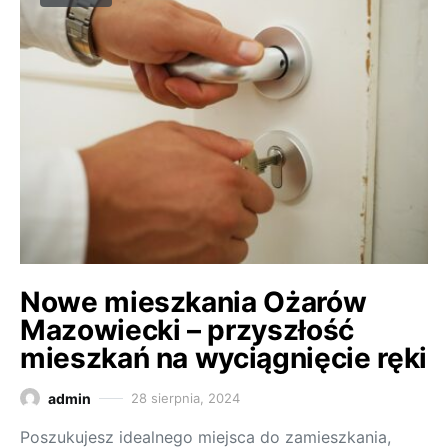
Nowe mieszkania Ożarów
Mazowiecki – przyszłość
mieszkań na wyciągnięcie ręki
admin
28 sierpnia, 2024
Poszukujesz idealnego miejsca do zamieszkania,