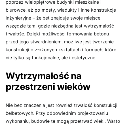
poprzez wielopiętrowe budynki mieszkalne i
biurowce, aż po mosty, wiadukty i inne konstrukcje
inżynieryjne – żelbet znajduje swoje miejsce
wszędzie tam, gdzie niezbędna jest wytrzymałość i
trwałość. Dzięki możliwości formowania betonu
przed jego stwardnieniem, możliwe jest tworzenie
konstrukcji o złożonych kształtach i formach, które
nie tylko są funkcjonalne, ale i estetyczne.
Wytrzymałość na
przestrzeni wieków
Nie bez znaczenia jest również trwałość konstrukcji
żelbetowych. Przy odpowiednim projektowaniu i
wykonaniu, budowle te mogą przetrwać wieki. Warto