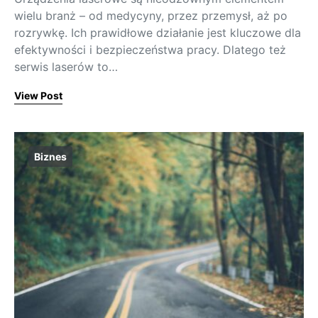
wielu branż – od medycyny, przez przemysł, aż po
rozrywkę. Ich prawidłowe działanie jest kluczowe dla
efektywności i bezpieczeństwa pracy. Dlatego też
serwis laserów to…
View Post
Biznes